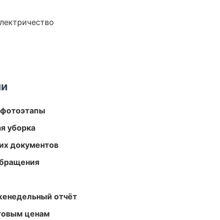
электричество
ми
 фотоэтапы
ая уборка
их документов
обращения
женедельный отчёт
птовым ценам