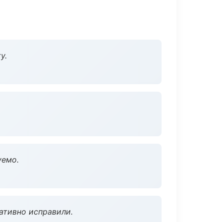
у.
уемо.
ативно исправили.