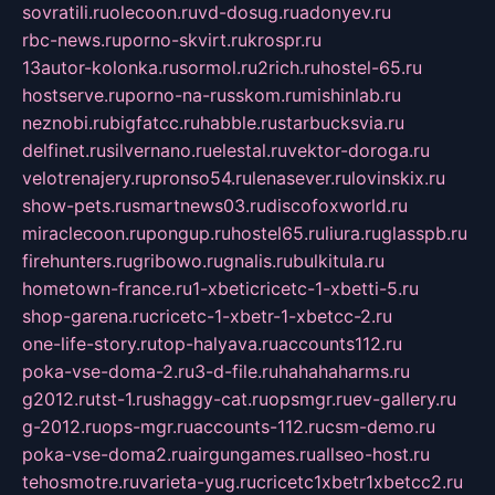
sovratili.ru
olecoon.ru
vd-dosug.ru
adonyev.ru
rbc-news.ru
porno-skvirt.ru
krospr.ru
13autor-kolonka.ru
sormol.ru
2rich.ru
hostel-65.ru
hostserve.ru
porno-na-russkom.ru
mishinlab.ru
neznobi.ru
bigfatcc.ru
habble.ru
starbucksvia.ru
delfinet.ru
silvernano.ru
elestal.ru
vektor-doroga.ru
velotrenajery.ru
pronso54.ru
lenasever.ru
lovinskix.ru
show-pets.ru
smartnews03.ru
discofoxworld.ru
miraclecoon.ru
pongup.ru
hostel65.ru
liura.ru
glasspb.ru
firehunters.ru
gribowo.ru
gnalis.ru
bulkitula.ru
hometown-france.ru
1-xbeticricetc-1-xbetti-5.ru
shop-garena.ru
cricetc-1-xbetr-1-xbetcc-2.ru
one-life-story.ru
top-halyava.ru
accounts112.ru
poka-vse-doma-2.ru
3-d-file.ru
hahahaharms.ru
g2012.ru
tst-1.ru
shaggy-cat.ru
opsmgr.ru
ev-gallery.ru
g-2012.ru
ops-mgr.ru
accounts-112.ru
csm-demo.ru
poka-vse-doma2.ru
airgungames.ru
allseo-host.ru
tehosmotre.ru
varieta-yug.ru
cricetc1xbetr1xbetcc2.ru