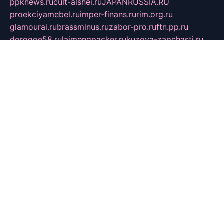
ppknews.ru
cult-alshei.ru
JAPANRUSSIA.RU
proekciyamebel.ru
imper-finans.ru
rim.org.ru
glamourai.ru
brassminus.ru
zabor-pro.ru
ftn.pp.ru
dorogoe58.ru
laimengpacker.ru
kuzova-zapchasti.ru
sageerp.ru
taxodrom.ru
dsrazvitie.ru
hardcity.net.ru
ratinghomegames.ru
topservice25.ru
gubernyan.ru
gtglasslined.ru
ii4.ru
tssport.spb.ru
andorra24.com
blackwallstreet.ru
oboimos.ru
optim-doors.com.ru
ikuch.ru
nycr.org.ru
npa21.ru
vremya-ch.spb.ru
desert000.ru
ivtorgi.ru
ifiori.ru
catalog-statei.ru
dcv.org.ru
spetsmaster174.ru
ipkameryhiseeu.ru
dum26.ru
ruspol.spb.ru
fr-opendp.ru
kam-solnyshko.ru
cheyenne-arapaho.ru
sevzapmetal.spb.ru
ted-lapidus.spb.ru
parasite-eliminator.ru
sigma-complete.ru
modernworld.ru
dama-moda.ru
eholot-group.ru
sk-nvkz.ru
DRONGOLD.RU
democratia2.ru
i-farmer.ru
mass-sport.org
jablonex.spb.ru
bookmess.ru
linkword.ru