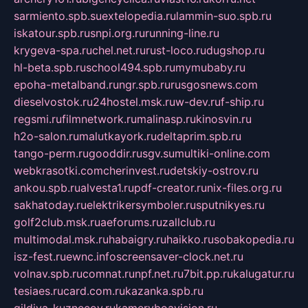
sarmiento.spb.su
extelopedia.ru
lammin-suo.spb.ru
iskatour.spb.ru
snpi.org.ru
running-line.ru
krygeva-spa.ru
chel.net.ru
rust-loco.ru
dugshop.ru
hl-beta.spb.ru
school494.spb.ru
mymubaby.ru
epoha-metalband.ru
ngr.spb.ru
rusgosnews.com
dieselvostok.ru
24hostel.msk.ru
w-dev.ru
f-ship.ru
regsmi.ru
filmnetwork.ru
malinasp.ru
kinosvin.ru
h2o-salon.ru
malutkayork.ru
deltaprim.spb.ru
tango-perm.ru
gooddir.ru
sgv.su
multiki-online.com
webkrasotki.com
cherinvest.ru
detskiy-ostrov.ru
ankou.spb.ru
alvesta1.ru
pdf-creator.ru
nix-files.org.ru
sakhatoday.ru
elektrikersymboler.ru
sputnikyes.ru
golf2club.msk.ru
aeforums.ru
zallclub.ru
multimodal.msk.ru
habaigry.ru
haikko.ru
sobakopedia.ru
isz-fest.ru
ewnc.info
screensaver-clock.net.ru
volnav.spb.ru
comnat.ru
npf.net.ru
7bit.pp.ru
kalugatur.ru
tesiaes.ru
card.com.ru
kazanka.spb.ru