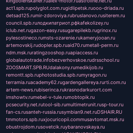
kingbolenskaner.ru
alex-motor.ru
astroline.net.ru
act1.spb.ru
polyglot.com.ru
gidlipetsk.ru
ooo-driada.ru
detsad125.ru
mir-zdoroviya.ru
bruslanovo.ru
siterem.ru
council.spb.ru
лодкипатриот.рф
kafekolizey.ru
iclub.net.ru
gazon-easy.ru
sugarepilekb.ru
grinox.ru
pylesostineco.ru
msts-ozarenie.ru
kameryjooan.ru
artemovskij.ru
dopler.spb.ru
aid70.ru
metall-perm.ru
ndm.msk.ru
ratingzooshop.ru
apiaccess.ru
globalautotrade.info
bezverhovskoe.ru
drsschool.ru
ZOOSMART.SPB.RU
dalakony.ru
medikijob.ru
remontt.spb.ru
photostudia.spb.ru
myragon.ru
terramia.ru
academy62.ru
gardengallereya.ru
rti.com.ru
artem-news.ru
biserinca.ru
krasnodarkurort.com
imshowtv.ru
mebel-v-tule.ru
mobtopik.ru
pcsecurity.net.ru
tool-sib.ru
multimetrunit.ru
sp-tour.ru
fan-cs.ru
santeh-russia.ru
symbian9.net.ru
DSHAIR.RU
tmmotors.spb.ru
xjocuricopii.com
musavtomat.msk.ru
obustrojdom.ru
sovetcik.ru
ybaranovskaya.ru