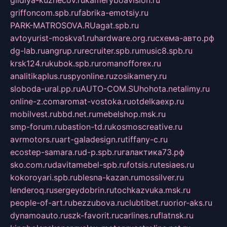
gildiya-kuznecov.ru
kameryboavision.ru
griffoncom.spb.ru
fabrika-emotsiy.ru
PARK-MATROSOVA.RU
agat.spb.ru
avtoyurist-moskva1.ru
hardware.org.ru
схема-авто.рф
dg-lab.ru
angrup.ru
recruiter.spb.ru
music8.spb.ru
krsk124.ru
kubok.spb.ru
romanofforex.ru
analitikaplus.ru
spyonline.ru
zosikamery.ru
sloboda-ural.pp.ru
AUTO-COM.SU
hohota.net
alimy.ru
online-z.com
aromat-vostoka.ru
otdelkaexp.ru
mobilvest.ru
bbd.net.ru
mebelshop.msk.ru
smp-forum.ru
bastion-td.ru
kosmoscreative.ru
avrmotors.ru
art-galadesign.ru
tiffany-c.ru
ecostep-samara.ru
d-p.spb.ru
галактика73.рф
sko.com.ru
davitamebel-spb.ru
fotsis.ru
tesiaes.ru
kokoroyari.spb.ru
blesna-kazan.ru
mossilver.ru
lenderoq.ru
sergeydobrin.ru
tochkazvuka.msk.ru
people-of-art.ru
bezzubova.ru
clubtibet.ru
orior-aks.ru
dynamoauto.ru
szk-favorit.ru
carlines.ru
flatnsk.ru