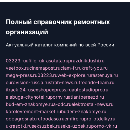
Полный справочник ремонтных
организаций
Актуальный каталог компаний по всей России
03223.ru
ufille.ru
krasotata.ru
prazdnikdushi.ru
veetbox.ru
cinemapost.ru
ciam-fr.ru
kraft-you.ru
mega-press.ru
03223.ru
web-explore.ru
rastenuya.ru
eurovision-russia.ru
strah-news.ru
freeride-team.ru
itrack-24.ru
sexshopexpress.ru
autostudiopro.ru
alabuga-cityhotel.ru
pornv.ru
atlantpereezd.ru
bud-em-znakomye.ru
a-cdc.ru
elektrostal-news.ru
korolevremont-market.ru
budem-znakomye.ru
oooagrosnab.ru
fpodaso.ru
emfire.ru
pro-otdelky.ru
ukrasotki.ru
seksuzbek.ru
seks-uzbek.ru
porno-vk.ru