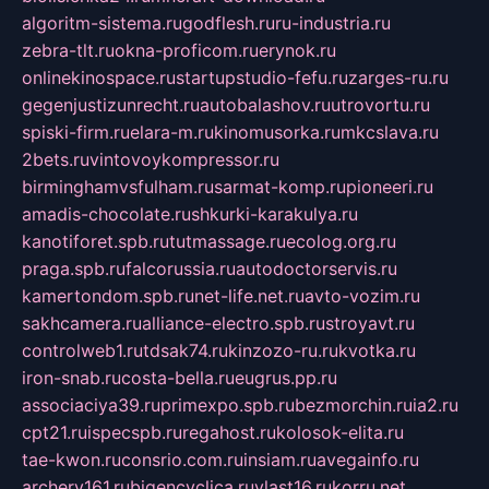
algoritm-sistema.ru
godflesh.ru
ru-industria.ru
zebra-tlt.ru
okna-proficom.ru
erynok.ru
onlinekinospace.ru
startupstudio-fefu.ru
zarges-ru.ru
gegenjustizunrecht.ru
autobalashov.ru
utrovortu.ru
spiski-firm.ru
elara-m.ru
kinomusorka.ru
mkcslava.ru
2bets.ru
vintovoykompressor.ru
birminghamvsfulham.ru
sarmat-komp.ru
pioneeri.ru
amadis-chocolate.ru
shkurki-karakulya.ru
kanotiforet.spb.ru
tutmassage.ru
ecolog.org.ru
praga.spb.ru
falcorussia.ru
autodoctorservis.ru
kamertondom.spb.ru
net-life.net.ru
avto-vozim.ru
sakhcamera.ru
alliance-electro.spb.ru
stroyavt.ru
controlweb1.ru
tdsak74.ru
kinzozo-ru.ru
kvotka.ru
iron-snab.ru
costa-bella.ru
eugrus.pp.ru
associaciya39.ru
primexpo.spb.ru
bezmorchin.ru
ia2.ru
cpt21.ru
ispecspb.ru
regahost.ru
kolosok-elita.ru
tae-kwon.ru
consrio.com.ru
insiam.ru
avegainfo.ru
archery161.ru
bigencyclica.ru
vlast16.ru
korru.net