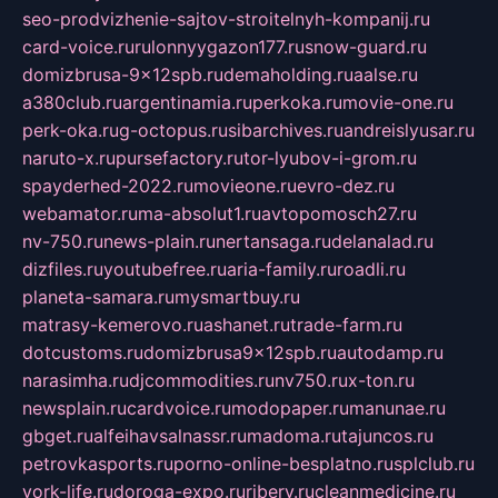
seo-prodvizhenie-sajtov-stroitelnyh-kompanij.ru
card-voice.ru
rulonnyygazon177.ru
snow-guard.ru
domizbrusa-9x12spb.ru
demaholding.ru
aalse.ru
a380club.ru
argentinamia.ru
perkoka.ru
movie-one.ru
perk-oka.ru
g-octopus.ru
sibarchives.ru
andreislyusar.ru
naruto-x.ru
pursefactory.ru
tor-lyubov-i-grom.ru
spayderhed-2022.ru
movieone.ru
evro-dez.ru
webamator.ru
ma-absolut1.ru
avtopomosch27.ru
nv-750.ru
news-plain.ru
nertansaga.ru
delanalad.ru
dizfiles.ru
youtubefree.ru
aria-family.ru
roadli.ru
planeta-samara.ru
mysmartbuy.ru
matrasy-kemerovo.ru
ashanet.ru
trade-farm.ru
dotcustoms.ru
domizbrusa9x12spb.ru
autodamp.ru
narasimha.ru
djcommodities.ru
nv750.ru
x-ton.ru
newsplain.ru
cardvoice.ru
modopaper.ru
manunae.ru
gbget.ru
alfeihavsalnassr.ru
madoma.ru
tajuncos.ru
petrovkasports.ru
porno-online-besplatno.ru
splclub.ru
york-life.ru
doroga-expo.ru
ribery.ru
cleanmedicine.ru