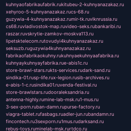
kuhnyaofabrikaufabrik.ru
kitubeu-2-kuhnyanazakaz.ru
xehyroo-5-kuhnyanazakaz.ru
cs-68.ru
guzywia-4-kuhnyanazakaz.ru
mir-tk.ru
vlknrussia.ru
cs68.ru
vladivostok-map.ru
video-seks.ru
bankaribi.ru
raszar.ru
vskrytie-zamkov-moskva113.ru
lipetsktelecom.ru
tovudyi4kuhnyanazakaz.ru
seksuzb.ru
guzywia4kuhnyanazakaz.ru
fabrikaofabrikaokuhny.ru
kuhnyaekuhnyaafabrika.ru
kuhnyaykuhnyayfabrika.ru
e-abis1c.ru
store-brawl-stars.ru
kts-services.ru
dark-sand.ru
sindika-01.ru
sp-life.ru
x-legion.ru
sib-archives.ru
e-abis-1-c.ru
sindika01.ru
venda-festival.ru
store-brawlstars.ru
dooraleksandria.ru
antenna-highly.ru
mine-lab-msk.ru
1-mus.ru
3-sex-porn.ru
ban-damn.ru
purse-factory.ru
viagra-tablet.ru
fasbags.ru
adler-jun.ru
bandamn.ru
fincontech.ru
3sexporn.ru
1mus.ru
darksand.ru
rebus-toys.ru
minelab-msk.ru
rtdco.ru