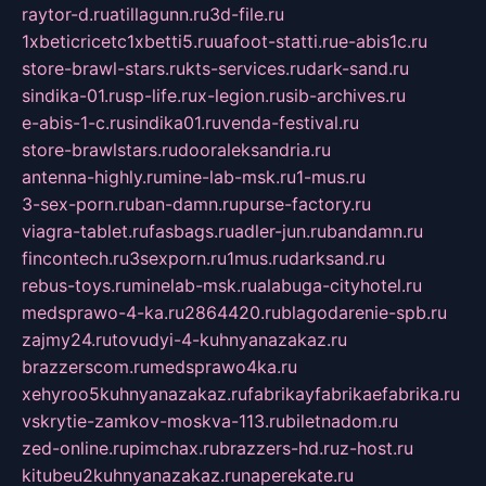
raytor-d.ru
atillagunn.ru
3d-file.ru
1xbeticricetc1xbetti5.ru
uafoot-statti.ru
e-abis1c.ru
store-brawl-stars.ru
kts-services.ru
dark-sand.ru
sindika-01.ru
sp-life.ru
x-legion.ru
sib-archives.ru
e-abis-1-c.ru
sindika01.ru
venda-festival.ru
store-brawlstars.ru
dooraleksandria.ru
antenna-highly.ru
mine-lab-msk.ru
1-mus.ru
3-sex-porn.ru
ban-damn.ru
purse-factory.ru
viagra-tablet.ru
fasbags.ru
adler-jun.ru
bandamn.ru
fincontech.ru
3sexporn.ru
1mus.ru
darksand.ru
rebus-toys.ru
minelab-msk.ru
alabuga-cityhotel.ru
medsprawo-4-ka.ru
2864420.ru
blagodarenie-spb.ru
zajmy24.ru
tovudyi-4-kuhnyanazakaz.ru
brazzerscom.ru
medsprawo4ka.ru
xehyroo5kuhnyanazakaz.ru
fabrikayfabrikaefabrika.ru
vskrytie-zamkov-moskva-113.ru
biletnadom.ru
zed-online.ru
pimchax.ru
brazzers-hd.ru
z-host.ru
kitubeu2kuhnyanazakaz.ru
naperekate.ru