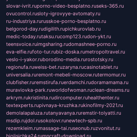
slovar-ivrit.ru
porno-video-besplatno.ru
seks-365.ru
ovucontrol.ru
sloty-igrovyye-avtomaty.ru
ru-industriya.ru
russkoe-porno-besplatno.ru
belgorod-day.ru
digilith.ru
pichkurovlab.ru
medic-today.ru
taksu.ru
comp123.ru
don-ykt.ru
teensvoice.ru
imgsharing.ru
domashnee-porno.ru
eva-elfie.ru
foto-tur.ru
biz-doska.ru
metropoltravel.ru
veslo-i-yakor.ru
borodino-media.ru
rostotsky.ru
regionufa.ru
weiss-bet.ru
zaryna.ru
casinotablet.ru
universalia.ru
remont-mebeli-moscow.ru
termomur.ru
clubfisher.ru
remstirufa.ru
erdamchi.ru
doramamama.ru
muraviovka-park.ru
worldofwoman.ru
clean-dreams.ru
arkrym.ru
kristinita.ru
dircomputer.ru
healthenter.ru
textexperts.ru
pivnaya-kruzhka.ru
kinofilmy-2021.ru
demolalapaluza.ru
tanyavanya.ru
remstir-tolyatti.ru
msdip.ru
jdol.ru
sokolovr.ru
newtech-spb.ru
rezemkleim.ru
massage-tai.ru
seonub.ru
zvonitut.ru
biolisichka24.ru
mncraft-download.ru