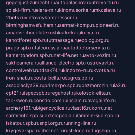
gegenjustizunrecht.ru
autobalashov.ru
utrovortu.ru
spiski-firm.ru
elara-m.ru
kinomusorka.ru
mkcslava.ru
2bets.ru
vintovoykompressor.ru
birminghamvsfulham.ru
sarmat-komp.ru
pioneeri.ru
amadis-chocolate.ru
shkurki-karakulya.ru
kanotiforet.spb.ru
tutmassage.ru
ecolog.org.ru
praga.spb.ru
falcorussia.ru
autodoctorservis.ru
kamertondom.spb.ru
net-life.net.ru
avto-vozim.ru
sakhcamera.ru
alliance-electro.spb.ru
stroyavt.ru
controlweb1.ru
tdsak74.ru
kinzozo-ru.ru
kvotka.ru
iron-snab.ru
costa-bella.ru
eugrus.pp.ru
associaciya39.ru
primexpo.spb.ru
bezmorchin.ru
ia2.ru
cpt21.ru
ispecspb.ru
regahost.ru
kolosok-elita.ru
tae-kwon.ru
consrio.com.ru
insiam.ru
avegainfo.ru
archery161.ru
bigencyclica.ru
vlast16.ru
korru.net
sarmiento.spb.su
extelopedia.ru
lammin-suo.spb.ru
iskatour.spb.ru
snpi.org.ru
running-line.ru
krygeva-spa.ru
chel.net.ru
rust-loco.ru
dugshop.ru