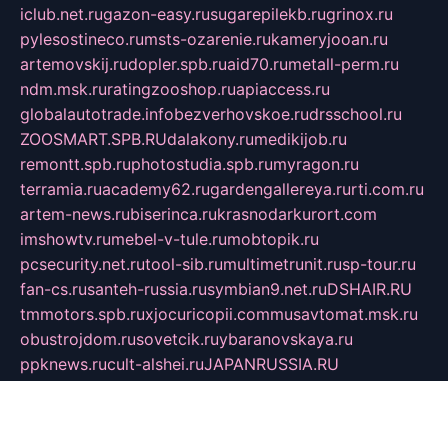
iclub.net.ru
gazon-easy.ru
sugarepilekb.ru
grinox.ru
pylesostineco.ru
msts-ozarenie.ru
kameryjooan.ru
artemovskij.ru
dopler.spb.ru
aid70.ru
metall-perm.ru
ndm.msk.ru
ratingzooshop.ru
apiaccess.ru
globalautotrade.info
bezverhovskoe.ru
drsschool.ru
ZOOSMART.SPB.RU
dalakony.ru
medikijob.ru
remontt.spb.ru
photostudia.spb.ru
myragon.ru
terramia.ru
academy62.ru
gardengallereya.ru
rti.com.ru
artem-news.ru
biserinca.ru
krasnodarkurort.com
imshowtv.ru
mebel-v-tule.ru
mobtopik.ru
pcsecurity.net.ru
tool-sib.ru
multimetrunit.ru
sp-tour.ru
fan-cs.ru
santeh-russia.ru
symbian9.net.ru
DSHAIR.RU
tmmotors.spb.ru
xjocuricopii.com
musavtomat.msk.ru
obustrojdom.ru
sovetcik.ru
ybaranovskaya.ru
ppknews.ru
cult-alshei.ru
JAPANRUSSIA.RU
proekciyamebel.ru
imper-finans.ru
rim.org.ru
glamourai.ru
brassminus.ru
zabor-pro.ru
ftn.pp.ru
dorogoe58.ru
laimengpacker.ru
kuzova-zapchasti.ru