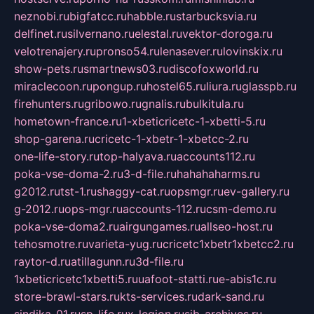
neznobi.ru
bigfatcc.ru
habble.ru
starbucksvia.ru
delfinet.ru
silvernano.ru
elestal.ru
vektor-doroga.ru
velotrenajery.ru
pronso54.ru
lenasever.ru
lovinskix.ru
show-pets.ru
smartnews03.ru
discofoxworld.ru
miraclecoon.ru
pongup.ru
hostel65.ru
liura.ru
glasspb.ru
firehunters.ru
gribowo.ru
gnalis.ru
bulkitula.ru
hometown-france.ru
1-xbeticricetc-1-xbetti-5.ru
shop-garena.ru
cricetc-1-xbetr-1-xbetcc-2.ru
one-life-story.ru
top-halyava.ru
accounts112.ru
poka-vse-doma-2.ru
3-d-file.ru
hahahaharms.ru
g2012.ru
tst-1.ru
shaggy-cat.ru
opsmgr.ru
ev-gallery.ru
g-2012.ru
ops-mgr.ru
accounts-112.ru
csm-demo.ru
poka-vse-doma2.ru
airgungames.ru
allseo-host.ru
tehosmotre.ru
varieta-yug.ru
cricetc1xbetr1xbetcc2.ru
raytor-d.ru
atillagunn.ru
3d-file.ru
1xbeticricetc1xbetti5.ru
uafoot-statti.ru
e-abis1c.ru
store-brawl-stars.ru
kts-services.ru
dark-sand.ru