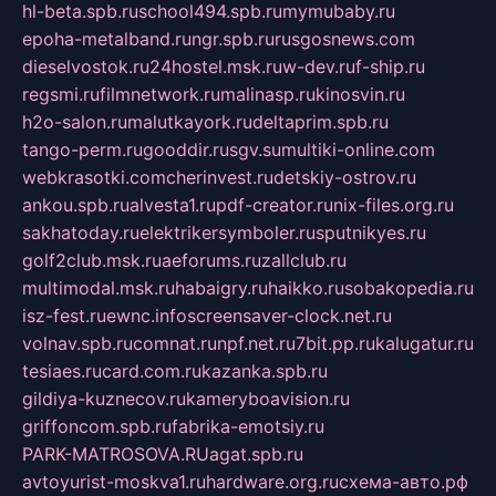
hl-beta.spb.ru
school494.spb.ru
mymubaby.ru
epoha-metalband.ru
ngr.spb.ru
rusgosnews.com
dieselvostok.ru
24hostel.msk.ru
w-dev.ru
f-ship.ru
regsmi.ru
filmnetwork.ru
malinasp.ru
kinosvin.ru
h2o-salon.ru
malutkayork.ru
deltaprim.spb.ru
tango-perm.ru
gooddir.ru
sgv.su
multiki-online.com
webkrasotki.com
cherinvest.ru
detskiy-ostrov.ru
ankou.spb.ru
alvesta1.ru
pdf-creator.ru
nix-files.org.ru
sakhatoday.ru
elektrikersymboler.ru
sputnikyes.ru
golf2club.msk.ru
aeforums.ru
zallclub.ru
multimodal.msk.ru
habaigry.ru
haikko.ru
sobakopedia.ru
isz-fest.ru
ewnc.info
screensaver-clock.net.ru
volnav.spb.ru
comnat.ru
npf.net.ru
7bit.pp.ru
kalugatur.ru
tesiaes.ru
card.com.ru
kazanka.spb.ru
gildiya-kuznecov.ru
kameryboavision.ru
griffoncom.spb.ru
fabrika-emotsiy.ru
PARK-MATROSOVA.RU
agat.spb.ru
avtoyurist-moskva1.ru
hardware.org.ru
схема-авто.рф