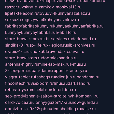
cs68.ru
vladivostok-map.ru
video-seks.ru
bankaribi.ru
raszar.ru
vskrytie-zamkov-moskva113.ru
lipetsktelecom.ru
tovudyi4kuhnyanazakaz.ru
seksuzb.ru
guzywia4kuhnyanazakaz.ru
fabrikaofabrikaokuhny.ru
kuhnyaekuhnyaafabrika.ru
kuhnyaykuhnyayfabrika.ru
e-abis1c.ru
store-brawl-stars.ru
kts-services.ru
dark-sand.ru
sindika-01.ru
sp-life.ru
x-legion.ru
sib-archives.ru
e-abis-1-c.ru
sindika01.ru
venda-festival.ru
store-brawlstars.ru
dooraleksandria.ru
antenna-highly.ru
mine-lab-msk.ru
1-mus.ru
3-sex-porn.ru
ban-damn.ru
purse-factory.ru
viagra-tablet.ru
fasbags.ru
adler-jun.ru
bandamn.ru
fincontech.ru
3sexporn.ru
1mus.ru
darksand.ru
rebus-toys.ru
minelab-msk.ru
rtdco.ru
seo-prodvizhenie-sajtov-stroitelnyh-kompanij.ru
card-voice.ru
rulonnyygazon177.ru
snow-guard.ru
domizbrusa-9x12spb.ru
demaholding.ru
aalse.ru