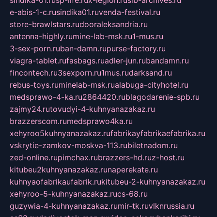
sindika-01.ru
sp-life.ru
x-legion.ru
sib-archives.ru
e-abis-1-c.ru
sindika01.ru
venda-festival.ru
store-brawlstars.ru
dooraleksandria.ru
antenna-highly.ru
mine-lab-msk.ru
1-mus.ru
3-sex-porn.ru
ban-damn.ru
purse-factory.ru
viagra-tablet.ru
fasbags.ru
adler-jun.ru
bandamn.ru
fincontech.ru
3sexporn.ru
1mus.ru
darksand.ru
rebus-toys.ru
minelab-msk.ru
alabuga-cityhotel.ru
medsprawo-4-ka.ru
2864420.ru
blagodarenie-spb.ru
zajmy24.ru
tovudyi-4-kuhnyanazakaz.ru
brazzerscom.ru
medsprawo4ka.ru
xehyroo5kuhnyanazakaz.ru
fabrikayfabrikaefabrika.ru
vskrytie-zamkov-moskva-113.ru
biletnadom.ru
zed-online.ru
pimchax.ru
brazzers-hd.ru
z-host.ru
kitubeu2kuhnyanazakaz.ru
naperekate.ru
kuhnyaofabrikaufabrik.ru
kitubeu-2-kuhnyanazakaz.ru
xehyroo-5-kuhnyanazakaz.ru
cs-68.ru
guzywia-4-kuhnyanazakaz.ru
mir-tk.ru
vlknrussia.ru