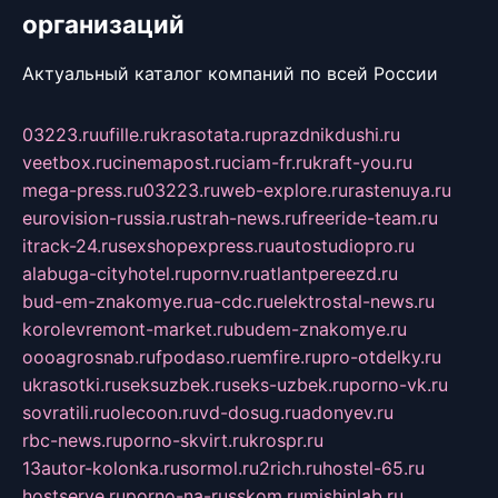
организаций
Актуальный каталог компаний по всей России
03223.ru
ufille.ru
krasotata.ru
prazdnikdushi.ru
veetbox.ru
cinemapost.ru
ciam-fr.ru
kraft-you.ru
mega-press.ru
03223.ru
web-explore.ru
rastenuya.ru
eurovision-russia.ru
strah-news.ru
freeride-team.ru
itrack-24.ru
sexshopexpress.ru
autostudiopro.ru
alabuga-cityhotel.ru
pornv.ru
atlantpereezd.ru
bud-em-znakomye.ru
a-cdc.ru
elektrostal-news.ru
korolevremont-market.ru
budem-znakomye.ru
oooagrosnab.ru
fpodaso.ru
emfire.ru
pro-otdelky.ru
ukrasotki.ru
seksuzbek.ru
seks-uzbek.ru
porno-vk.ru
sovratili.ru
olecoon.ru
vd-dosug.ru
adonyev.ru
rbc-news.ru
porno-skvirt.ru
krospr.ru
13autor-kolonka.ru
sormol.ru
2rich.ru
hostel-65.ru
hostserve.ru
porno-na-russkom.ru
mishinlab.ru