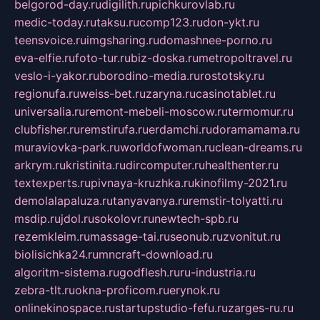
belgorod-day.ru
digilith.ru
pichkurovlab.ru
medic-today.ru
taksu.ru
comp123.ru
don-ykt.ru
teensvoice.ru
imgsharing.ru
domashnee-porno.ru
eva-elfie.ru
foto-tur.ru
biz-doska.ru
metropoltravel.ru
veslo-i-yakor.ru
borodino-media.ru
rostotsky.ru
regionufa.ru
weiss-bet.ru
zaryna.ru
casinotablet.ru
universalia.ru
remont-mebeli-moscow.ru
termomur.ru
clubfisher.ru
remstirufa.ru
erdamchi.ru
doramamama.ru
muraviovka-park.ru
worldofwoman.ru
clean-dreams.ru
arkrym.ru
kristinita.ru
dircomputer.ru
healthenter.ru
textexperts.ru
pivnaya-kruzhka.ru
kinofilmy-2021.ru
demolalapaluza.ru
tanyavanya.ru
remstir-tolyatti.ru
msdip.ru
jdol.ru
sokolovr.ru
newtech-spb.ru
rezemkleim.ru
massage-tai.ru
seonub.ru
zvonitut.ru
biolisichka24.ru
mncraft-download.ru
algoritm-sistema.ru
godflesh.ru
ru-industria.ru
zebra-tlt.ru
okna-proficom.ru
erynok.ru
onlinekinospace.ru
startupstudio-fefu.ru
zarges-ru.ru