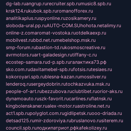
dg-lab.ru
angrup.ru
recruiter.spb.ru
music8.spb.ru
krsk124.ru
kubok.spb.ru
romanofforex.ru
analitikaplus.ru
spyonline.ru
zosikamery.ru
sloboda-ural.pp.ru
AUTO-COM.SU
hohota.net
alimy.ru
online-z.com
aromat-vostoka.ru
otdelkaexp.ru
mobilvest.ru
bbd.net.ru
mebelshop.msk.ru
smp-forum.ru
bastion-td.ru
kosmoscreative.ru
avrmotors.ru
art-galadesign.ru
tiffany-c.ru
ecostep-samara.ru
d-p.spb.ru
галактика73.рф
sko.com.ru
davitamebel-spb.ru
fotsis.ru
tesiaes.ru
kokoroyari.spb.ru
blesna-kazan.ru
mossilver.ru
lenderoq.ru
sergeydobrin.ru
tochkazvuka.msk.ru
people-of-art.ru
bezzubova.ru
clubtibet.ru
orior-aks.ru
dynamoauto.ru
szk-favorit.ru
carlines.ru
flatnsk.ru
kingbolenskaner.ru
alex-motor.ru
astroline.net.ru
act1.spb.ru
polyglot.com.ru
gidlipetsk.ru
ooo-driada.ru
detsad125.ru
mir-zdoroviya.ru
bruslanovo.ru
siterem.ru
council.spb.ru
лодкипатриот.рф
kafekolizey.ru