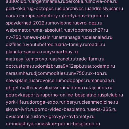
a380club.ru
argentinamia.ru
perkoka.ru
movie-one.ru
perk-oka.ru
g-octopus.ru
sibarchives.ru
andreislyusar.ru
naruto-x.ru
pursefactory.ru
tor-lyubov-i-grom.ru
spayderhed-2022.ru
movieone.ru
evro-dez.ru
webamator.ru
ma-absolut1.ru
avtopomosch27.ru
nv-750.ru
news-plain.ru
nertansaga.ru
delanalad.ru
dizfiles.ru
youtubefree.ru
aria-family.ru
roadli.ru
planeta-samara.ru
mysmartbuy.ru
matrasy-kemerovo.ru
ashanet.ru
trade-farm.ru
dotcustoms.ru
domizbrusa9x12spb.ru
autodamp.ru
narasimha.ru
djcommodities.ru
nv750.ru
x-ton.ru
newsplain.ru
cardvoice.ru
modopaper.ru
manunae.ru
gbget.ru
alfeihavsalnassr.ru
madoma.ru
tajuncos.ru
petrovkasports.ru
porno-online-besplatno.ru
splclub.ru
york-life.ru
doroga-expo.ru
ribery.ru
cleanmedicine.ru
slovar-ivrit.ru
porno-video-besplatno.ru
seks-365.ru
ovucontrol.ru
sloty-igrovyye-avtomaty.ru
ru-industriya.ru
russkoe-porno-besplatno.ru