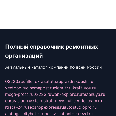
Полный справочник ремонтных
организаций
Актуальный каталог компаний по всей России
03223.ru
ufille.ru
krasotata.ru
prazdnikdushi.ru
veetbox.ru
cinemapost.ru
ciam-fr.ru
kraft-you.ru
mega-press.ru
03223.ru
web-explore.ru
rastenuya.ru
eurovision-russia.ru
strah-news.ru
freeride-team.ru
itrack-24.ru
sexshopexpress.ru
autostudiopro.ru
alabuga-cityhotel.ru
pornv.ru
atlantpereezd.ru