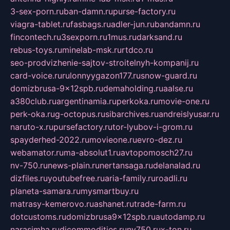
3-sex-porn.ru
ban-damn.ru
purse-factory.ru
viagra-tablet.ru
fasbags.ru
adler-jun.ru
bandamn.ru
fincontech.ru
3sexporn.ru
1mus.ru
darksand.ru
rebus-toys.ru
minelab-msk.ru
rtdco.ru
seo-prodvizhenie-sajtov-stroitelnyh-kompanij.ru
card-voice.ru
rulonnyygazon177.ru
snow-guard.ru
domizbrusa-9x12spb.ru
demaholding.ru
aalse.ru
a380club.ru
argentinamia.ru
perkoka.ru
movie-one.ru
perk-oka.ru
g-octopus.ru
sibarchives.ru
andreislyusar.ru
naruto-x.ru
pursefactory.ru
tor-lyubov-i-grom.ru
spayderhed-2022.ru
movieone.ru
evro-dez.ru
webamator.ru
ma-absolut1.ru
avtopomosch27.ru
nv-750.ru
news-plain.ru
nertansaga.ru
delanalad.ru
dizfiles.ru
youtubefree.ru
aria-family.ru
roadli.ru
planeta-samara.ru
mysmartbuy.ru
matrasy-kemerovo.ru
ashanet.ru
trade-farm.ru
dotcustoms.ru
domizbrusa9x12spb.ru
autodamp.ru
narasimha.ru
djcommodities.ru
nv750.ru
x-ton.ru