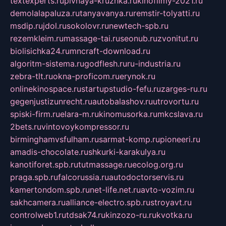
textexperts.ru
pivnaya-kruzhka.ru
kinofilmy-2021.ru
demolalapaluza.ru
tanyavanya.ru
remstir-tolyatti.ru
msdip.ru
jdol.ru
sokolovr.ru
newtech-spb.ru
rezemkleim.ru
massage-tai.ru
seonub.ru
zvonitut.ru
biolisichka24.ru
mncraft-download.ru
algoritm-sistema.ru
godflesh.ru
ru-industria.ru
zebra-tlt.ru
okna-proficom.ru
erynok.ru
onlinekinospace.ru
startupstudio-fefu.ru
zarges-ru.ru
gegenjustizunrecht.ru
autobalashov.ru
utrovortu.ru
spiski-firm.ru
elara-m.ru
kinomusorka.ru
mkcslava.ru
2bets.ru
vintovoykompressor.ru
birminghamvsfulham.ru
sarmat-komp.ru
pioneeri.ru
amadis-chocolate.ru
shkurki-karakulya.ru
kanotiforet.spb.ru
tutmassage.ru
ecolog.org.ru
praga.spb.ru
falcorussia.ru
autodoctorservis.ru
kamertondom.spb.ru
net-life.net.ru
avto-vozim.ru
sakhcamera.ru
alliance-electro.spb.ru
stroyavt.ru
controlweb1.ru
tdsak74.ru
kinzozo-ru.ru
kvotka.ru