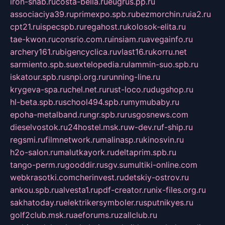
iron-snab.ru
costa-bella.ru
eugrus.pp.ru
associaciya39.ru
primexpo.spb.ru
bezmorchin.ru
ia2.ru
cpt21.ru
ispecspb.ru
regahost.ru
kolosok-elita.ru
tae-kwon.ru
consrio.com.ru
insiam.ru
avegainfo.ru
archery161.ru
bigencyclica.ru
vlast16.ru
korru.net
sarmiento.spb.su
extelopedia.ru
lammin-suo.spb.ru
iskatour.spb.ru
snpi.org.ru
running-line.ru
krygeva-spa.ru
chel.net.ru
rust-loco.ru
dugshop.ru
hl-beta.spb.ru
school494.spb.ru
mymubaby.ru
epoha-metalband.ru
ngr.spb.ru
rusgosnews.com
dieselvostok.ru
24hostel.msk.ru
w-dev.ru
f-ship.ru
regsmi.ru
filmnetwork.ru
malinasp.ru
kinosvin.ru
h2o-salon.ru
malutkayork.ru
deltaprim.spb.ru
tango-perm.ru
gooddir.ru
sgv.su
multiki-online.com
webkrasotki.com
cherinvest.ru
detskiy-ostrov.ru
ankou.spb.ru
alvesta1.ru
pdf-creator.ru
nix-files.org.ru
sakhatoday.ru
elektrikersymboler.ru
sputnikyes.ru
golf2club.msk.ru
aeforums.ru
zallclub.ru