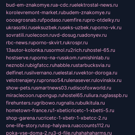
bud-em-znakomye.ru
a-cdc.ru
elektrostal-news.ru
korolevremont-market.ru
budem-znakomye.ru
oooagrosnab.ru
fpodaso.ru
emfire.ru
pro-otdelky.ru
ukrasotki.ru
seksuzbek.ru
seks-uzbek.ru
porno-vk.ru
sovratili.ru
olecoon.ru
vd-dosug.ru
adonyev.ru
rbc-news.ru
porno-skvirt.ru
krospr.ru
13autor-kolonka.ru
sormol.ru
2rich.ru
hostel-65.ru
hostserve.ru
porno-na-russkom.ru
mishinlab.ru
neznobi.ru
bigfatcc.ru
habble.ru
starbucksvia.ru
delfinet.ru
silvernano.ru
elestal.ru
vektor-doroga.ru
velotrenajery.ru
pronso54.ru
lenasever.ru
lovinskix.ru
show-pets.ru
smartnews03.ru
discofoxworld.ru
miraclecoon.ru
pongup.ru
hostel65.ru
liura.ru
glasspb.ru
firehunters.ru
gribowo.ru
gnalis.ru
bulkitula.ru
hometown-france.ru
1-xbeticricetc-1-xbetti-5.ru
shop-garena.ru
cricetc-1-xbetr-1-xbetcc-2.ru
one-life-story.ru
top-halyava.ru
accounts112.ru
poka-vse-doma-2.ru
3-d-file.ru
hahahaharms.ru