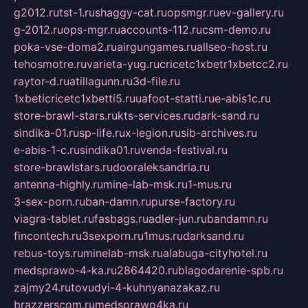
g2012.ru
tst-1.ru
shaggy-cat.ru
opsmgr.ru
ev-gallery.ru
g-2012.ru
ops-mgr.ru
accounts-112.ru
csm-demo.ru
poka-vse-doma2.ru
airgungames.ru
allseo-host.ru
tehosmotre.ru
varieta-yug.ru
cricetc1xbetr1xbetcc2.ru
raytor-d.ru
atillagunn.ru
3d-file.ru
1xbeticricetc1xbetti5.ru
uafoot-statti.ru
e-abis1c.ru
store-brawl-stars.ru
kts-services.ru
dark-sand.ru
sindika-01.ru
sp-life.ru
x-legion.ru
sib-archives.ru
e-abis-1-c.ru
sindika01.ru
venda-festival.ru
store-brawlstars.ru
dooraleksandria.ru
antenna-highly.ru
mine-lab-msk.ru
1-mus.ru
3-sex-porn.ru
ban-damn.ru
purse-factory.ru
viagra-tablet.ru
fasbags.ru
adler-jun.ru
bandamn.ru
fincontech.ru
3sexporn.ru
1mus.ru
darksand.ru
rebus-toys.ru
minelab-msk.ru
alabuga-cityhotel.ru
medsprawo-4-ka.ru
2864420.ru
blagodarenie-spb.ru
zajmy24.ru
tovudyi-4-kuhnyanazakaz.ru
brazzerscom.ru
medsprawo4ka.ru