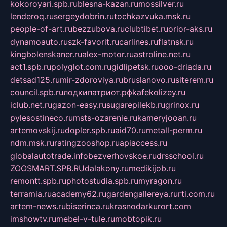
kokoroyari.spb.ru
blesna-kazan.ru
mossilver.ru
lenderoq.ru
sergeydobrin.ru
tochkazvuka.msk.ru
people-of-art.ru
bezzubova.ru
clubtibet.ru
orior-aks.ru
dynamoauto.ru
szk-favorit.ru
carlines.ru
flatnsk.ru
kingbolenskaner.ru
alex-motor.ru
astroline.net.ru
act1.spb.ru
polyglot.com.ru
gidlipetsk.ru
ooo-driada.ru
detsad125.ru
mir-zdoroviya.ru
bruslanovo.ru
siterem.ru
council.spb.ru
лодкипатриот.рф
kafekolizey.ru
iclub.net.ru
gazon-easy.ru
sugarepilekb.ru
grinox.ru
pylesostineco.ru
msts-ozarenie.ru
kameryjooan.ru
artemovskij.ru
dopler.spb.ru
aid70.ru
metall-perm.ru
ndm.msk.ru
ratingzooshop.ru
apiaccess.ru
globalautotrade.info
bezverhovskoe.ru
drsschool.ru
ZOOSMART.SPB.RU
dalakony.ru
medikijob.ru
remontt.spb.ru
photostudia.spb.ru
myragon.ru
terramia.ru
academy62.ru
gardengallereya.ru
rti.com.ru
artem-news.ru
biserinca.ru
krasnodarkurort.com
imshowtv.ru
mebel-v-tule.ru
mobtopik.ru