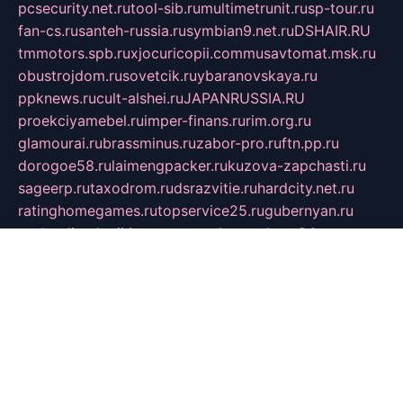
pcsecurity.net.ru
tool-sib.ru
multimetrunit.ru
sp-tour.ru
fan-cs.ru
santeh-russia.ru
symbian9.net.ru
DSHAIR.RU
tmmotors.spb.ru
xjocuricopii.com
musavtomat.msk.ru
obustrojdom.ru
sovetcik.ru
ybaranovskaya.ru
ppknews.ru
cult-alshei.ru
JAPANRUSSIA.RU
proekciyamebel.ru
imper-finans.ru
rim.org.ru
glamourai.ru
brassminus.ru
zabor-pro.ru
ftn.pp.ru
dorogoe58.ru
laimengpacker.ru
kuzova-zapchasti.ru
sageerp.ru
taxodrom.ru
dsrazvitie.ru
hardcity.net.ru
ratinghomegames.ru
topservice25.ru
gubernyan.ru
gtglasslined.ru
ii4.ru
tssport.spb.ru
andorra24.com
blackwallstreet.ru
oboimos.ru
optim-doors.com.ru
ikuch.ru
nycr.org.ru
npa21.ru
vremya-ch.spb.ru
desert000.ru
ivtorgi.ru
ifiori.ru
catalog-statei.ru
dcv.org.ru
spetsmaster174.ru
ipkameryhiseeu.ru
dum26.ru
ruspol.spb.ru
fr-opendp.ru
kam-solnyshko.ru
cheyenne-arapaho.ru
sevzapmetal.spb.ru
ted-lapidus.spb.ru
parasite-eliminator.ru