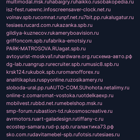
multimodal.msk.ru
habaigry.ru
haikko.ru
sobakopedia.ru
isz-fest.ru
ewnc.info
screensaver-clock.net.ru
volnav.spb.ru
comnat.ru
npf.net.ru
7bit.pp.ru
kalugatur.ru
tesiaes.ru
card.com.ru
kazanka.spb.ru
gildiya-kuznecov.ru
kameryboavision.ru
griffoncom.spb.ru
fabrika-emotsiy.ru
PARK-MATROSOVA.RU
agat.spb.ru
avtoyurist-moskva1.ru
hardware.org.ru
схема-авто.рф
dg-lab.ru
angrup.ru
recruiter.spb.ru
music8.spb.ru
krsk124.ru
kubok.spb.ru
romanofforex.ru
analitikaplus.ru
spyonline.ru
zosikamery.ru
sloboda-ural.pp.ru
AUTO-COM.SU
hohota.net
alimy.ru
online-z.com
aromat-vostoka.ru
otdelkaexp.ru
mobilvest.ru
bbd.net.ru
mebelshop.msk.ru
smp-forum.ru
bastion-td.ru
kosmoscreative.ru
avrmotors.ru
art-galadesign.ru
tiffany-c.ru
ecostep-samara.ru
d-p.spb.ru
галактика73.рф
sko.com.ru
davitamebel-spb.ru
fotsis.ru
tesiaes.ru