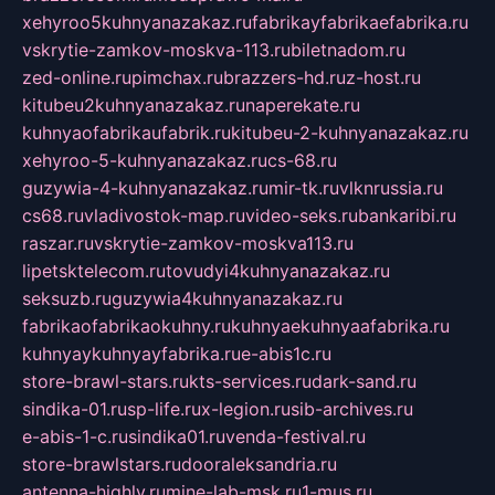
xehyroo5kuhnyanazakaz.ru
fabrikayfabrikaefabrika.ru
vskrytie-zamkov-moskva-113.ru
biletnadom.ru
zed-online.ru
pimchax.ru
brazzers-hd.ru
z-host.ru
kitubeu2kuhnyanazakaz.ru
naperekate.ru
kuhnyaofabrikaufabrik.ru
kitubeu-2-kuhnyanazakaz.ru
xehyroo-5-kuhnyanazakaz.ru
cs-68.ru
guzywia-4-kuhnyanazakaz.ru
mir-tk.ru
vlknrussia.ru
cs68.ru
vladivostok-map.ru
video-seks.ru
bankaribi.ru
raszar.ru
vskrytie-zamkov-moskva113.ru
lipetsktelecom.ru
tovudyi4kuhnyanazakaz.ru
seksuzb.ru
guzywia4kuhnyanazakaz.ru
fabrikaofabrikaokuhny.ru
kuhnyaekuhnyaafabrika.ru
kuhnyaykuhnyayfabrika.ru
e-abis1c.ru
store-brawl-stars.ru
kts-services.ru
dark-sand.ru
sindika-01.ru
sp-life.ru
x-legion.ru
sib-archives.ru
e-abis-1-c.ru
sindika01.ru
venda-festival.ru
store-brawlstars.ru
dooraleksandria.ru
antenna-highly.ru
mine-lab-msk.ru
1-mus.ru