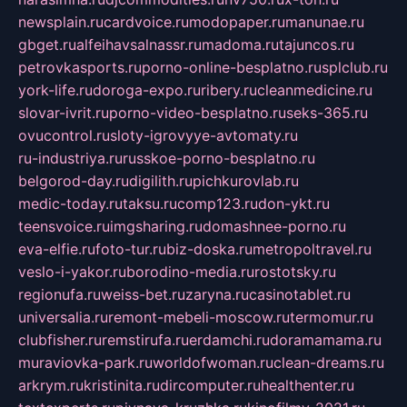
newsplain.ru
cardvoice.ru
modopaper.ru
manunae.ru
gbget.ru
alfeihavsalnassr.ru
madoma.ru
tajuncos.ru
petrovkasports.ru
porno-online-besplatno.ru
splclub.ru
york-life.ru
doroga-expo.ru
ribery.ru
cleanmedicine.ru
slovar-ivrit.ru
porno-video-besplatno.ru
seks-365.ru
ovucontrol.ru
sloty-igrovyye-avtomaty.ru
ru-industriya.ru
russkoe-porno-besplatno.ru
belgorod-day.ru
digilith.ru
pichkurovlab.ru
medic-today.ru
taksu.ru
comp123.ru
don-ykt.ru
teensvoice.ru
imgsharing.ru
domashnee-porno.ru
eva-elfie.ru
foto-tur.ru
biz-doska.ru
metropoltravel.ru
veslo-i-yakor.ru
borodino-media.ru
rostotsky.ru
regionufa.ru
weiss-bet.ru
zaryna.ru
casinotablet.ru
universalia.ru
remont-mebeli-moscow.ru
termomur.ru
clubfisher.ru
remstirufa.ru
erdamchi.ru
doramamama.ru
muraviovka-park.ru
worldofwoman.ru
clean-dreams.ru
arkrym.ru
kristinita.ru
dircomputer.ru
healthenter.ru