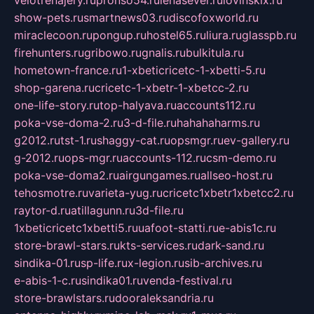
velotrenajery.ru
pronso54.ru
lenasever.ru
lovinskix.ru
show-pets.ru
smartnews03.ru
discofoxworld.ru
miraclecoon.ru
pongup.ru
hostel65.ru
liura.ru
glasspb.ru
firehunters.ru
gribowo.ru
gnalis.ru
bulkitula.ru
hometown-france.ru
1-xbeticricetc-1-xbetti-5.ru
shop-garena.ru
cricetc-1-xbetr-1-xbetcc-2.ru
one-life-story.ru
top-halyava.ru
accounts112.ru
poka-vse-doma-2.ru
3-d-file.ru
hahahaharms.ru
g2012.ru
tst-1.ru
shaggy-cat.ru
opsmgr.ru
ev-gallery.ru
g-2012.ru
ops-mgr.ru
accounts-112.ru
csm-demo.ru
poka-vse-doma2.ru
airgungames.ru
allseo-host.ru
tehosmotre.ru
varieta-yug.ru
cricetc1xbetr1xbetcc2.ru
raytor-d.ru
atillagunn.ru
3d-file.ru
1xbeticricetc1xbetti5.ru
uafoot-statti.ru
e-abis1c.ru
store-brawl-stars.ru
kts-services.ru
dark-sand.ru
sindika-01.ru
sp-life.ru
x-legion.ru
sib-archives.ru
e-abis-1-c.ru
sindika01.ru
venda-festival.ru
store-brawlstars.ru
dooraleksandria.ru