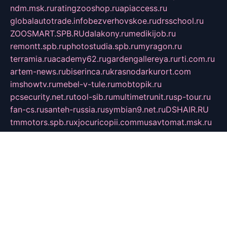
ndm.msk.ru
ratingzooshop.ru
apiaccess.ru
globalautotrade.info
bezverhovskoe.ru
drsschool.ru
ZOOSMART.SPB.RU
dalakony.ru
medikijob.ru
remontt.spb.ru
photostudia.spb.ru
myragon.ru
terramia.ru
academy62.ru
gardengallereya.ru
rti.com.ru
artem-news.ru
biserinca.ru
krasnodarkurort.com
imshowtv.ru
mebel-v-tule.ru
mobtopik.ru
pcsecurity.net.ru
tool-sib.ru
multimetrunit.ru
sp-tour.ru
fan-cs.ru
santeh-russia.ru
symbian9.net.ru
DSHAIR.RU
tmmotors.spb.ru
xjocuricopii.com
musavtomat.msk.ru
obustrojdom.ru
sovetcik.ru
ybaranovskaya.ru
ppknews.ru
cult-alshei.ru
JAPANRUSSIA.RU
proekciyamebel.ru
imper-finans.ru
rim.org.ru
glamourai.ru
brassminus.ru
zabor-pro.ru
ftn.pp.ru
dorogoe58.ru
laimengpacker.ru
kuzova-zapchasti.ru
sageerp.ru
taxodrom.ru
dsrazvitie.ru
hardcity.net.ru
ratinghomegames.ru
topservice25.ru
gubernyan.ru
gtglasslined.ru
ii4.ru
tssport.spb.ru
andorra24.com