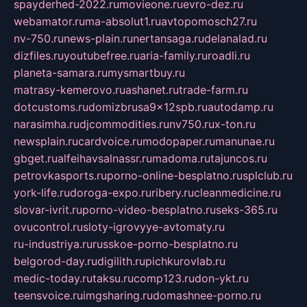
spayderhed-2022.ru
movieone.ru
evro-dez.ru
webamator.ru
ma-absolut1.ru
avtopomosch27.ru
nv-750.ru
news-plain.ru
nertansaga.ru
delanalad.ru
dizfiles.ru
youtubefree.ru
aria-family.ru
roadli.ru
planeta-samara.ru
mysmartbuy.ru
matrasy-kemerovo.ru
ashanet.ru
trade-farm.ru
dotcustoms.ru
domizbrusa9x12spb.ru
autodamp.ru
narasimha.ru
djcommodities.ru
nv750.ru
x-ton.ru
newsplain.ru
cardvoice.ru
modopaper.ru
manunae.ru
gbget.ru
alfeihavsalnassr.ru
madoma.ru
tajuncos.ru
petrovkasports.ru
porno-online-besplatno.ru
splclub.ru
york-life.ru
doroga-expo.ru
ribery.ru
cleanmedicine.ru
slovar-ivrit.ru
porno-video-besplatno.ru
seks-365.ru
ovucontrol.ru
sloty-igrovyye-avtomaty.ru
ru-industriya.ru
russkoe-porno-besplatno.ru
belgorod-day.ru
digilith.ru
pichkurovlab.ru
medic-today.ru
taksu.ru
comp123.ru
don-ykt.ru
teensvoice.ru
imgsharing.ru
domashnee-porno.ru