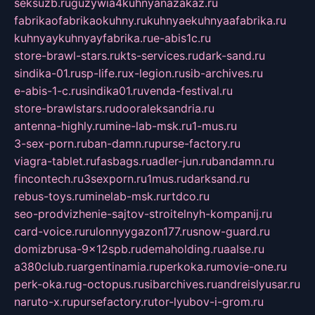
seksuzb.ru
guzywia4kuhnyanazakaz.ru
fabrikaofabrikaokuhny.ru
kuhnyaekuhnyaafabrika.ru
kuhnyaykuhnyayfabrika.ru
e-abis1c.ru
store-brawl-stars.ru
kts-services.ru
dark-sand.ru
sindika-01.ru
sp-life.ru
x-legion.ru
sib-archives.ru
e-abis-1-c.ru
sindika01.ru
venda-festival.ru
store-brawlstars.ru
dooraleksandria.ru
antenna-highly.ru
mine-lab-msk.ru
1-mus.ru
3-sex-porn.ru
ban-damn.ru
purse-factory.ru
viagra-tablet.ru
fasbags.ru
adler-jun.ru
bandamn.ru
fincontech.ru
3sexporn.ru
1mus.ru
darksand.ru
rebus-toys.ru
minelab-msk.ru
rtdco.ru
seo-prodvizhenie-sajtov-stroitelnyh-kompanij.ru
card-voice.ru
rulonnyygazon177.ru
snow-guard.ru
domizbrusa-9x12spb.ru
demaholding.ru
aalse.ru
a380club.ru
argentinamia.ru
perkoka.ru
movie-one.ru
perk-oka.ru
g-octopus.ru
sibarchives.ru
andreislyusar.ru
naruto-x.ru
pursefactory.ru
tor-lyubov-i-grom.ru