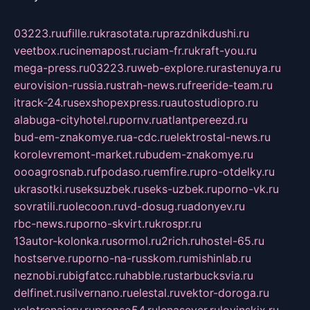
03223.ru
ufille.ru
krasotata.ru
prazdnikdushi.ru
veetbox.ru
cinemapost.ru
ciam-fr.ru
kraft-you.ru
mega-press.ru
03223.ru
web-explore.ru
rastenuya.ru
eurovision-russia.ru
strah-news.ru
freeride-team.ru
itrack-24.ru
sexshopexpress.ru
autostudiopro.ru
alabuga-cityhotel.ru
pornv.ru
atlantpereezd.ru
bud-em-znakomye.ru
a-cdc.ru
elektrostal-news.ru
korolevremont-market.ru
budem-znakomye.ru
oooagrosnab.ru
fpodaso.ru
emfire.ru
pro-otdelky.ru
ukrasotki.ru
seksuzbek.ru
seks-uzbek.ru
porno-vk.ru
sovratili.ru
olecoon.ru
vd-dosug.ru
adonyev.ru
rbc-news.ru
porno-skvirt.ru
krospr.ru
13autor-kolonka.ru
sormol.ru
2rich.ru
hostel-65.ru
hostserve.ru
porno-na-russkom.ru
mishinlab.ru
neznobi.ru
bigfatcc.ru
habble.ru
starbucksvia.ru
delfinet.ru
silvernano.ru
elestal.ru
vektor-doroga.ru