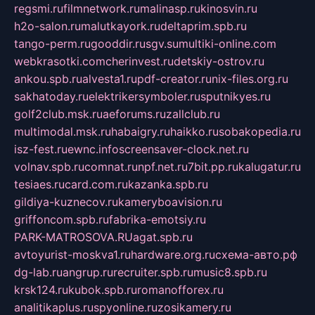
regsmi.ru
filmnetwork.ru
malinasp.ru
kinosvin.ru
h2o-salon.ru
malutkayork.ru
deltaprim.spb.ru
tango-perm.ru
gooddir.ru
sgv.su
multiki-online.com
webkrasotki.com
cherinvest.ru
detskiy-ostrov.ru
ankou.spb.ru
alvesta1.ru
pdf-creator.ru
nix-files.org.ru
sakhatoday.ru
elektrikersymboler.ru
sputnikyes.ru
golf2club.msk.ru
aeforums.ru
zallclub.ru
multimodal.msk.ru
habaigry.ru
haikko.ru
sobakopedia.ru
isz-fest.ru
ewnc.info
screensaver-clock.net.ru
volnav.spb.ru
comnat.ru
npf.net.ru
7bit.pp.ru
kalugatur.ru
tesiaes.ru
card.com.ru
kazanka.spb.ru
gildiya-kuznecov.ru
kameryboavision.ru
griffoncom.spb.ru
fabrika-emotsiy.ru
PARK-MATROSOVA.RU
agat.spb.ru
avtoyurist-moskva1.ru
hardware.org.ru
схема-авто.рф
dg-lab.ru
angrup.ru
recruiter.spb.ru
music8.spb.ru
krsk124.ru
kubok.spb.ru
romanofforex.ru
analitikaplus.ru
spyonline.ru
zosikamery.ru