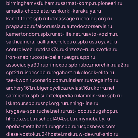
birminghamvsfulham.ru
sarmat-komp.ru
pioneeri.ru
amadis-chocolate.ru
shkurki-karakulya.ru
kanotiforet.spb.ru
tutmassage.ru
ecolog.org.ru
praga.spb.ru
falcorussia.ru
autodoctorservis.ru
kamertondom.spb.ru
net-life.net.ru
avto-vozim.ru
sakhcamera.ru
alliance-electro.spb.ru
stroyavt.ru
controlweb1.ru
tdsak74.ru
kinzozo-ru.ru
kvotka.ru
iron-snab.ru
costa-bella.ru
eugrus.pp.ru
associaciya39.ru
primexpo.spb.ru
bezmorchin.ru
ia2.ru
cpt21.ru
ispecspb.ru
regahost.ru
kolosok-elita.ru
tae-kwon.ru
consrio.com.ru
insiam.ru
avegainfo.ru
archery161.ru
bigencyclica.ru
vlast16.ru
korru.net
sarmiento.spb.su
extelopedia.ru
lammin-suo.spb.ru
iskatour.spb.ru
snpi.org.ru
running-line.ru
krygeva-spa.ru
chel.net.ru
rust-loco.ru
dugshop.ru
hl-beta.spb.ru
school494.spb.ru
mymubaby.ru
epoha-metalband.ru
ngr.spb.ru
rusgosnews.com
dieselvostok.ru
24hostel.msk.ru
w-dev.ru
f-ship.ru