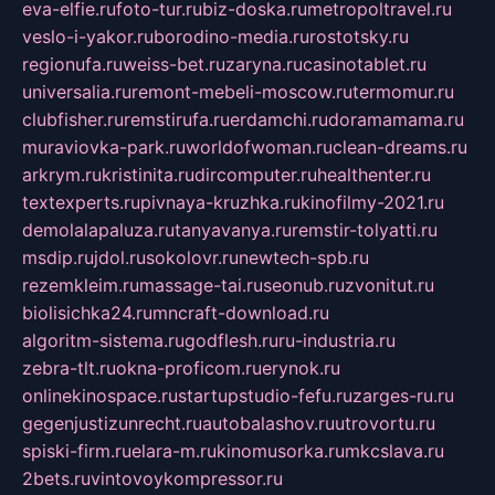
eva-elfie.ru
foto-tur.ru
biz-doska.ru
metropoltravel.ru
veslo-i-yakor.ru
borodino-media.ru
rostotsky.ru
regionufa.ru
weiss-bet.ru
zaryna.ru
casinotablet.ru
universalia.ru
remont-mebeli-moscow.ru
termomur.ru
clubfisher.ru
remstirufa.ru
erdamchi.ru
doramamama.ru
muraviovka-park.ru
worldofwoman.ru
clean-dreams.ru
arkrym.ru
kristinita.ru
dircomputer.ru
healthenter.ru
textexperts.ru
pivnaya-kruzhka.ru
kinofilmy-2021.ru
demolalapaluza.ru
tanyavanya.ru
remstir-tolyatti.ru
msdip.ru
jdol.ru
sokolovr.ru
newtech-spb.ru
rezemkleim.ru
massage-tai.ru
seonub.ru
zvonitut.ru
biolisichka24.ru
mncraft-download.ru
algoritm-sistema.ru
godflesh.ru
ru-industria.ru
zebra-tlt.ru
okna-proficom.ru
erynok.ru
onlinekinospace.ru
startupstudio-fefu.ru
zarges-ru.ru
gegenjustizunrecht.ru
autobalashov.ru
utrovortu.ru
spiski-firm.ru
elara-m.ru
kinomusorka.ru
mkcslava.ru
2bets.ru
vintovoykompressor.ru