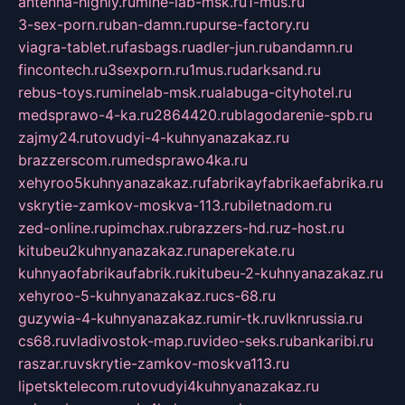
antenna-highly.ru
mine-lab-msk.ru
1-mus.ru
3-sex-porn.ru
ban-damn.ru
purse-factory.ru
viagra-tablet.ru
fasbags.ru
adler-jun.ru
bandamn.ru
fincontech.ru
3sexporn.ru
1mus.ru
darksand.ru
rebus-toys.ru
minelab-msk.ru
alabuga-cityhotel.ru
medsprawo-4-ka.ru
2864420.ru
blagodarenie-spb.ru
zajmy24.ru
tovudyi-4-kuhnyanazakaz.ru
brazzerscom.ru
medsprawo4ka.ru
xehyroo5kuhnyanazakaz.ru
fabrikayfabrikaefabrika.ru
vskrytie-zamkov-moskva-113.ru
biletnadom.ru
zed-online.ru
pimchax.ru
brazzers-hd.ru
z-host.ru
kitubeu2kuhnyanazakaz.ru
naperekate.ru
kuhnyaofabrikaufabrik.ru
kitubeu-2-kuhnyanazakaz.ru
xehyroo-5-kuhnyanazakaz.ru
cs-68.ru
guzywia-4-kuhnyanazakaz.ru
mir-tk.ru
vlknrussia.ru
cs68.ru
vladivostok-map.ru
video-seks.ru
bankaribi.ru
raszar.ru
vskrytie-zamkov-moskva113.ru
lipetsktelecom.ru
tovudyi4kuhnyanazakaz.ru