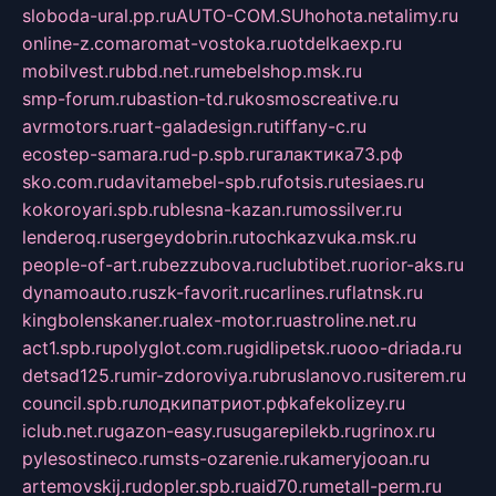
sloboda-ural.pp.ru
AUTO-COM.SU
hohota.net
alimy.ru
online-z.com
aromat-vostoka.ru
otdelkaexp.ru
mobilvest.ru
bbd.net.ru
mebelshop.msk.ru
smp-forum.ru
bastion-td.ru
kosmoscreative.ru
avrmotors.ru
art-galadesign.ru
tiffany-c.ru
ecostep-samara.ru
d-p.spb.ru
галактика73.рф
sko.com.ru
davitamebel-spb.ru
fotsis.ru
tesiaes.ru
kokoroyari.spb.ru
blesna-kazan.ru
mossilver.ru
lenderoq.ru
sergeydobrin.ru
tochkazvuka.msk.ru
people-of-art.ru
bezzubova.ru
clubtibet.ru
orior-aks.ru
dynamoauto.ru
szk-favorit.ru
carlines.ru
flatnsk.ru
kingbolenskaner.ru
alex-motor.ru
astroline.net.ru
act1.spb.ru
polyglot.com.ru
gidlipetsk.ru
ooo-driada.ru
detsad125.ru
mir-zdoroviya.ru
bruslanovo.ru
siterem.ru
council.spb.ru
лодкипатриот.рф
kafekolizey.ru
iclub.net.ru
gazon-easy.ru
sugarepilekb.ru
grinox.ru
pylesostineco.ru
msts-ozarenie.ru
kameryjooan.ru
artemovskij.ru
dopler.spb.ru
aid70.ru
metall-perm.ru