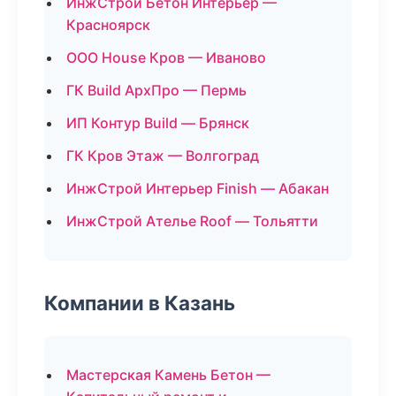
ИнжСтрой Бетон Интерьер —
Красноярск
ООО House Кров — Иваново
ГК Build АрхПро — Пермь
ИП Контур Build — Брянск
ГК Кров Этаж — Волгоград
ИнжСтрой Интерьер Finish — Абакан
ИнжСтрой Ателье Roof — Тольятти
Компании в Казань
Мастерская Камень Бетон —