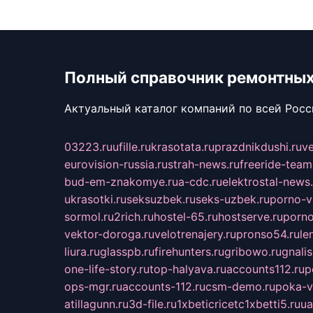
Полный справочник ремонтных
Актуальный каталог компаний по всей Рос
03223.ru
ufille.ru
krasotata.ru
prazdnikdushi.ru
v
eurovision-russia.ru
strah-news.ru
freeride-team
bud-em-znakomye.ru
a-cdc.ru
elektrostal-news.
ukrasotki.ru
seksuzbek.ru
seks-uzbek.ru
porno-v
sormol.ru
2rich.ru
hostel-65.ru
hostserve.ru
porno
vektor-doroga.ru
velotrenajery.ru
pronso54.ru
le
liura.ru
glasspb.ru
firehunters.ru
gribowo.ru
gnalis
one-life-story.ru
top-halyava.ru
accounts112.ru
p
ops-mgr.ru
accounts-112.ru
csm-demo.ru
poka-v
atillagunn.ru
3d-file.ru
1xbeticricetc1xbetti5.ru
ua