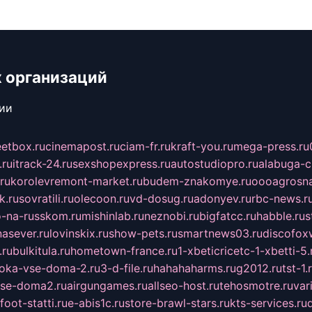
 организаций
сии
eetbox.ru
cinemapost.ru
ciam-fr.ru
kraft-you.ru
mega-press.ru
.ru
itrack-24.ru
sexshopexpress.ru
autostudiopro.ru
alabuga-ci
ru
korolevremont-market.ru
budem-znakomye.ru
oooagrosna
k.ru
sovratili.ru
olecoon.ru
vd-dosug.ru
adonyev.ru
rbc-news.r
-na-russkom.ru
mishinlab.ru
neznobi.ru
bigfatcc.ru
habble.ru
s
nasever.ru
lovinskix.ru
show-pets.ru
smartnews03.ru
discofox
.ru
bulkitula.ru
hometown-france.ru
1-xbeticricetc-1-xbetti-5.
oka-vse-doma-2.ru
3-d-file.ru
hahahaharms.ru
g2012.ru
tst-1.
se-doma2.ru
airgungames.ru
allseo-host.ru
tehosmotre.ru
var
foot-statti.ru
e-abis1c.ru
store-brawl-stars.ru
kts-services.ru