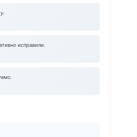
у.
ативно исправили.
уемо.