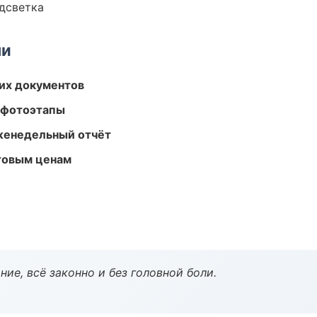
одсветка
ми
их документов
 фотоэтапы
женедельный отчёт
птовым ценам
ие, всё законно и без головной боли.