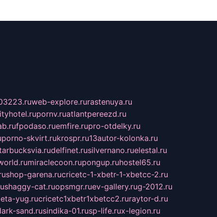
03223.ru
web-explore.ru
rastenuya.ru
tyhotel.ru
pornv.ru
atlantpereezd.ru
b.ru
fpodaso.ru
emfire.ru
pro-otdelky.ru
u
porno-skvirt.ru
krospr.ru
13autor-kolonka.ru
tarbucksvia.ru
delfinet.ru
silvernano.ru
elestal.ru
world.ru
miraclecoon.ru
pongup.ru
hostel65.ru
ru
shop-garena.ru
cricetc-1-xbetr-1-xbetcc-2.ru
ru
shaggy-cat.ru
opsmgr.ru
ev-gallery.ru
g-2012.ru
ieta-yug.ru
cricetc1xbetr1xbetcc2.ru
raytor-d.ru
dark-sand.ru
sindika-01.ru
sp-life.ru
x-legion.ru