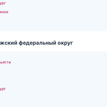
ург
инск
лжский федеральный округ
ьятти
ург