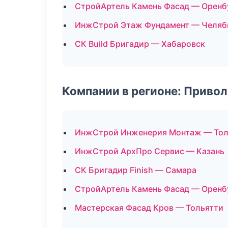
СтройАртель Камень Фасад — Оренб
ИнжСтрой Этаж Фундамент — Челяб
СК Build Бригадир — Хабаровск
Компании в регионе: Приво
ИнжСтрой Инженерия Монтаж — Тол
ИнжСтрой АрхПро Сервис — Казань
СК Бригадир Finish — Самара
СтройАртель Камень Фасад — Оренб
Мастерская Фасад Кров — Тольятти