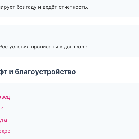
ирует бригаду и ведёт отчётность.
Все условия прописаны в договоре.
т и благоустройство
овец
ск
уга
одар