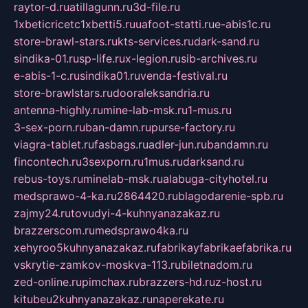
raytor-d.ru
atillagunn.ru
3d-file.ru
1xbeticricetc1xbetti5.ru
uafoot-statti.ru
e-abis1c.ru
store-brawl-stars.ru
kts-services.ru
dark-sand.ru
sindika-01.ru
sp-life.ru
x-legion.ru
sib-archives.ru
e-abis-1-c.ru
sindika01.ru
venda-festival.ru
store-brawlstars.ru
dooraleksandria.ru
antenna-highly.ru
mine-lab-msk.ru
1-mus.ru
3-sex-porn.ru
ban-damn.ru
purse-factory.ru
viagra-tablet.ru
fasbags.ru
adler-jun.ru
bandamn.ru
fincontech.ru
3sexporn.ru
1mus.ru
darksand.ru
rebus-toys.ru
minelab-msk.ru
alabuga-cityhotel.ru
medsprawo-4-ka.ru
2864420.ru
blagodarenie-spb.ru
zajmy24.ru
tovudyi-4-kuhnyanazakaz.ru
brazzerscom.ru
medsprawo4ka.ru
xehyroo5kuhnyanazakaz.ru
fabrikayfabrikaefabrika.ru
vskrytie-zamkov-moskva-113.ru
biletnadom.ru
zed-online.ru
pimchax.ru
brazzers-hd.ru
z-host.ru
kitubeu2kuhnyanazakaz.ru
naperekate.ru