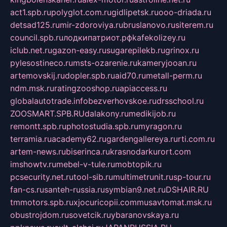
act1.spb.ru
polyglot.com.ru
gidlipetsk.ru
ooo-driada.ru
detsad125.ru
mir-zdoroviya.ru
bruslanovo.ru
siterem.ru
council.spb.ru
лодкипатриот.рф
kafekolizey.ru
iclub.net.ru
gazon-easy.ru
sugarepilekb.ru
grinox.ru
pylesostineco.ru
msts-ozarenie.ru
kameryjooan.ru
artemovskij.ru
dopler.spb.ru
aid70.ru
metall-perm.ru
ndm.msk.ru
ratingzooshop.ru
apiaccess.ru
globalautotrade.info
bezverhovskoe.ru
drsschool.ru
ZOOSMART.SPB.RU
dalakony.ru
medikijob.ru
remontt.spb.ru
photostudia.spb.ru
myragon.ru
terramia.ru
academy62.ru
gardengallereya.ru
rti.com.ru
artem-news.ru
biserinca.ru
krasnodarkurort.com
imshowtv.ru
mebel-v-tule.ru
mobtopik.ru
pcsecurity.net.ru
tool-sib.ru
multimetrunit.ru
sp-tour.ru
fan-cs.ru
santeh-russia.ru
symbian9.net.ru
DSHAIR.RU
tmmotors.spb.ru
xjocuricopii.com
musavtomat.msk.ru
obustrojdom.ru
sovetcik.ru
ybaranovskaya.ru