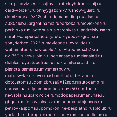
seo-prodvizhenie-sajtov-stroitelnyh-kompanij.ru
card-voice.ru
rulonnyygazon177.ru
snow-guard.ru
domizbrusa-9x12spb.ru
demaholding.ru
aalse.ru
a380club.ru
argentinamia.ru
perkoka.ru
movie-one.ru
perk-oka.ru
g-octopus.ru
sibarchives.ru
andreislyusar.ru
naruto-x.ru
pursefactory.ru
tor-lyubov-i-grom.ru
spayderhed-2022.ru
movieone.ru
evro-dez.ru
webamator.ru
ma-absolut1.ru
avtopomosch27.ru
nv-750.ru
news-plain.ru
nertansaga.ru
delanalad.ru
dizfiles.ru
youtubefree.ru
aria-family.ru
roadli.ru
planeta-samara.ru
mysmartbuy.ru
matrasy-kemerovo.ru
ashanet.ru
trade-farm.ru
dotcustoms.ru
domizbrusa9x12spb.ru
autodamp.ru
narasimha.ru
djcommodities.ru
nv750.ru
x-ton.ru
newsplain.ru
cardvoice.ru
modopaper.ru
manunae.ru
gbget.ru
alfeihavsalnassr.ru
madoma.ru
tajuncos.ru
petrovkasports.ru
porno-online-besplatno.ru
splclub.ru
york-life.ru
doroga-expo.ru
ribery.ru
cleanmedicine.ru