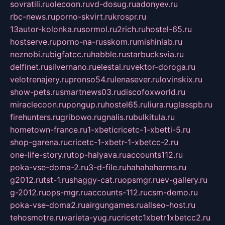
sovratili.ru
olecoon.ru
vd-dosug.ru
adonyev.ru
rbc-news.ru
porno-skvirt.ru
krospr.ru
13autor-kolonka.ru
sormol.ru
2rich.ru
hostel-65.ru
hostserve.ru
porno-na-russkom.ru
mishinlab.ru
neznobi.ru
bigfatcc.ru
habble.ru
starbucksvia.ru
delfinet.ru
silvernano.ru
elestal.ru
vektor-doroga.ru
velotrenajery.ru
pronso54.ru
lenasever.ru
lovinskix.ru
show-pets.ru
smartnews03.ru
discofoxworld.ru
miraclecoon.ru
pongup.ru
hostel65.ru
liura.ru
glasspb.ru
firehunters.ru
gribowo.ru
gnalis.ru
bulkitula.ru
hometown-france.ru
1-xbeticricetc-1-xbetti-5.ru
shop-garena.ru
cricetc-1-xbetr-1-xbetcc-2.ru
one-life-story.ru
top-halyava.ru
accounts112.ru
poka-vse-doma-2.ru
3-d-file.ru
hahahaharms.ru
g2012.ru
tst-1.ru
shaggy-cat.ru
opsmgr.ru
ev-gallery.ru
g-2012.ru
ops-mgr.ru
accounts-112.ru
csm-demo.ru
poka-vse-doma2.ru
airgungames.ru
allseo-host.ru
tehosmotre.ru
varieta-yug.ru
cricetc1xbetr1xbetcc2.ru