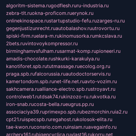
algoritm-sistema.ru
godflesh.ru
ru-industria.ru
zebra-tlt.ru
okna-proficom.ru
erynok.ru
onlinekinospace.ru
startupstudio-fefu.ru
zarges-ru.ru
gegenjustizunrecht.ru
autobalashov.ru
utrovortu.ru
spiski-firm.ru
elara-m.ru
kinomusorka.ru
mkcslava.ru
2bets.ru
vintovoykompressor.ru
birminghamvsfulham.ru
sarmat-komp.ru
pioneeri.ru
amadis-chocolate.ru
shkurki-karakulya.ru
kanotiforet.spb.ru
tutmassage.ru
ecolog.org.ru
praga.spb.ru
falcorussia.ru
autodoctorservis.ru
kamertondom.spb.ru
net-life.net.ru
avto-vozim.ru
sakhcamera.ru
alliance-electro.spb.ru
stroyavt.ru
controlweb1.ru
tdsak74.ru
kinzozo-ru.ru
kvotka.ru
iron-snab.ru
costa-bella.ru
eugrus.pp.ru
associaciya39.ru
primexpo.spb.ru
bezmorchin.ru
ia2.ru
cpt21.ru
ispecspb.ru
regahost.ru
kolosok-elita.ru
tae-kwon.ru
consrio.com.ru
insiam.ru
avegainfo.ru
archery161.ru
bigencyclica.ru
vlast16.ru
korru.net