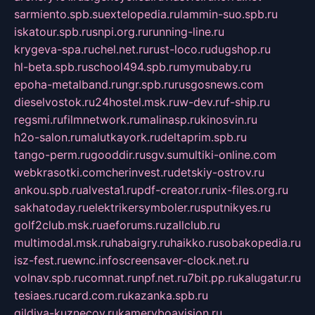
sarmiento.spb.su
extelopedia.ru
lammin-suo.spb.ru
iskatour.spb.ru
snpi.org.ru
running-line.ru
krygeva-spa.ru
chel.net.ru
rust-loco.ru
dugshop.ru
hl-beta.spb.ru
school494.spb.ru
mymubaby.ru
epoha-metalband.ru
ngr.spb.ru
rusgosnews.com
dieselvostok.ru
24hostel.msk.ru
w-dev.ru
f-ship.ru
regsmi.ru
filmnetwork.ru
malinasp.ru
kinosvin.ru
h2o-salon.ru
malutkayork.ru
deltaprim.spb.ru
tango-perm.ru
gooddir.ru
sgv.su
multiki-online.com
webkrasotki.com
cherinvest.ru
detskiy-ostrov.ru
ankou.spb.ru
alvesta1.ru
pdf-creator.ru
nix-files.org.ru
sakhatoday.ru
elektrikersymboler.ru
sputnikyes.ru
golf2club.msk.ru
aeforums.ru
zallclub.ru
multimodal.msk.ru
habaigry.ru
haikko.ru
sobakopedia.ru
isz-fest.ru
ewnc.info
screensaver-clock.net.ru
volnav.spb.ru
comnat.ru
npf.net.ru
7bit.pp.ru
kalugatur.ru
tesiaes.ru
card.com.ru
kazanka.spb.ru
gildiya-kuznecov.ru
kameryboavision.ru