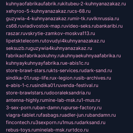
kuhnyaofabrikaufabrik.ru
kitubeu-2-kuhnyanazakaz.ru
xehyroo-5-kuhnyanazakaz.ru
cs-68.ru
guzywia-4-kuhnyanazakaz.ru
mir-tk.ru
vlknrussia.ru
cs68.ru
vladivostok-map.ru
video-seks.ru
bankaribi.ru
raszar.ru
vskrytie-zamkov-moskva113.ru
lipetsktelecom.ru
tovudyi4kuhnyanazakaz.ru
seksuzb.ru
guzywia4kuhnyanazakaz.ru
fabrikaofabrikaokuhny.ru
kuhnyaekuhnyaafabrika.ru
kuhnyaykuhnyayfabrika.ru
e-abis1c.ru
store-brawl-stars.ru
kts-services.ru
dark-sand.ru
sindika-01.ru
sp-life.ru
x-legion.ru
sib-archives.ru
e-abis-1-c.ru
sindika01.ru
venda-festival.ru
store-brawlstars.ru
dooraleksandria.ru
antenna-highly.ru
mine-lab-msk.ru
1-mus.ru
3-sex-porn.ru
ban-damn.ru
purse-factory.ru
viagra-tablet.ru
fasbags.ru
adler-jun.ru
bandamn.ru
fincontech.ru
3sexporn.ru
1mus.ru
darksand.ru
rebus-toys.ru
minelab-msk.ru
rtdco.ru