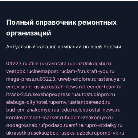
Полный справочник ремонтных
организаций
Актуальный каталог компаний по всей России
03223.ru
ufille.ru
krasotata.ru
prazdnikdushi.ru
veetbox.ru
cinemapost.ru
ciam-fr.ru
kraft-you.ru
mega-press.ru
03223.ru
web-explore.ru
rastenuya.ru
eurovision-russia.ru
strah-news.ru
freeride-team.ru
itrack-24.ru
sexshopexpress.ru
autostudiopro.ru
alabuga-cityhotel.ru
pornv.ru
atlantpereezd.ru
bud-em-znakomye.ru
a-cdc.ru
elektrostal-news.ru
korolevremont-market.ru
budem-znakomye.ru
oooagrosnab.ru
fpodaso.ru
emfire.ru
pro-otdelky.ru
ukrasotki.ru
seksuzbek.ru
seks-uzbek.ru
porno-vk.ru