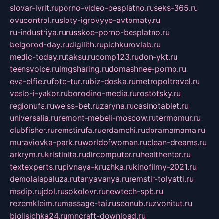
slovar-ivrit.ru
porno-video-besplatno.ru
seks-365.ru
ovucontrol.ru
sloty-igrovyye-avtomaty.ru
ru-industriya.ru
russkoe-porno-besplatno.ru
belgorod-day.ru
digilith.ru
pichkurovlab.ru
medic-today.ru
taksu.ru
comp123.ru
don-ykt.ru
teensvoice.ru
imgsharing.ru
domashnee-porno.ru
eva-elfie.ru
foto-tur.ru
biz-doska.ru
metropoltravel.ru
veslo-i-yakor.ru
borodino-media.ru
rostotsky.ru
regionufa.ru
weiss-bet.ru
zaryna.ru
casinotablet.ru
universalia.ru
remont-mebeli-moscow.ru
termomur.ru
clubfisher.ru
remstirufa.ru
erdamchi.ru
doramamama.ru
muraviovka-park.ru
worldofwoman.ru
clean-dreams.ru
arkrym.ru
kristinita.ru
dircomputer.ru
healthenter.ru
textexperts.ru
pivnaya-kruzhka.ru
kinofilmy-2021.ru
demolalapaluza.ru
tanyavanya.ru
remstir-tolyatti.ru
msdip.ru
jdol.ru
sokolovr.ru
newtech-spb.ru
rezemkleim.ru
massage-tai.ru
seonub.ru
zvonitut.ru
biolisichka24.ru
mncraft-download.ru