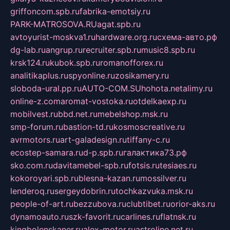
griffoncom.spb.ru
fabrika-emotsiy.ru
PARK-MATROSOVA.RU
agat.spb.ru
avtoyurist-moskva1.ru
hardware.org.ru
схема-авто.рф
dg-lab.ru
angrup.ru
recruiter.spb.ru
music8.spb.ru
krsk124.ru
kubok.spb.ru
romanofforex.ru
analitikaplus.ru
spyonline.ru
zosikamery.ru
sloboda-ural.pp.ru
AUTO-COM.SU
hohota.net
alimy.ru
online-z.com
aromat-vostoka.ru
otdelkaexp.ru
mobilvest.ru
bbd.net.ru
mebelshop.msk.ru
smp-forum.ru
bastion-td.ru
kosmoscreative.ru
avrmotors.ru
art-galadesign.ru
tiffany-c.ru
ecostep-samara.ru
d-p.spb.ru
галактика73.рф
sko.com.ru
davitamebel-spb.ru
fotsis.ru
tesiaes.ru
kokoroyari.spb.ru
blesna-kazan.ru
mossilver.ru
lenderoq.ru
sergeydobrin.ru
tochkazvuka.msk.ru
people-of-art.ru
bezzubova.ru
clubtibet.ru
orior-aks.ru
dynamoauto.ru
szk-favorit.ru
carlines.ru
flatnsk.ru
kingbolenskaner.ru
alex-motor.ru
astroline.net.ru