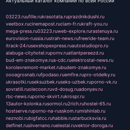
Актуальный каталог компаний по всей России
03223.ru
ufille.ru
krasotata.ru
prazdnikdushi.ru
veetbox.ru
cinemapost.ru
ciam-fr.ru
kraft-you.ru
mega-press.ru
03223.ru
web-explore.ru
rastenuya.ru
eurovision-russia.ru
strah-news.ru
freeride-team.ru
itrack-24.ru
sexshopexpress.ru
autostudiopro.ru
alabuga-cityhotel.ru
pornv.ru
atlantpereezd.ru
bud-em-znakomye.ru
a-cdc.ru
elektrostal-news.ru
korolevremont-market.ru
budem-znakomye.ru
oooagrosnab.ru
fpodaso.ru
emfire.ru
pro-otdelky.ru
ukrasotki.ru
seksuzbek.ru
seks-uzbek.ru
porno-vk.ru
sovratili.ru
olecoon.ru
vd-dosug.ru
adonyev.ru
rbc-news.ru
porno-skvirt.ru
krospr.ru
13autor-kolonka.ru
sormol.ru
2rich.ru
hostel-65.ru
hostserve.ru
porno-na-russkom.ru
mishinlab.ru
neznobi.ru
bigfatcc.ru
habble.ru
starbucksvia.ru
delfinet.ru
silvernano.ru
elestal.ru
vektor-doroga.ru