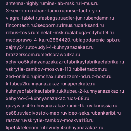
antenna-highly.ru
mine-lab-msk.ru
1-mus.ru
3-sex-porn.ru
ban-damn.ru
purse-factory.ru
viagra-tablet.ru
fasbags.ru
adler-jun.ru
bandamn.ru
fincontech.ru
3sexporn.ru
1mus.ru
darksand.ru
rebus-toys.ru
minelab-msk.ru
alabuga-cityhotel.ru
medsprawo-4-ka.ru
2864420.ru
blagodarenie-spb.ru
zajmy24.ru
tovudyi-4-kuhnyanazakaz.ru
brazzerscom.ru
medsprawo4ka.ru
xehyroo5kuhnyanazakaz.ru
fabrikayfabrikaefabrika.ru
vskrytie-zamkov-moskva-113.ru
biletnadom.ru
zed-online.ru
pimchax.ru
brazzers-hd.ru
z-host.ru
kitubeu2kuhnyanazakaz.ru
naperekate.ru
kuhnyaofabrikaufabrik.ru
kitubeu-2-kuhnyanazakaz.ru
xehyroo-5-kuhnyanazakaz.ru
cs-68.ru
guzywia-4-kuhnyanazakaz.ru
mir-tk.ru
vlknrussia.ru
cs68.ru
vladivostok-map.ru
video-seks.ru
bankaribi.ru
raszar.ru
vskrytie-zamkov-moskva113.ru
lipetsktelecom.ru
tovudyi4kuhnyanazakaz.ru