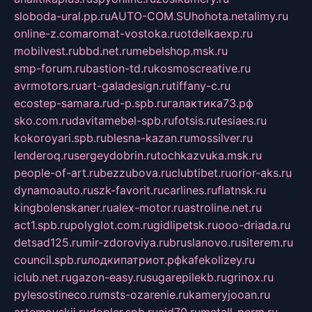
sloboda-ural.pp.ru
AUTO-COM.SU
hohota.net
alimy.ru
online-z.com
aromat-vostoka.ru
otdelkaexp.ru
mobilvest.ru
bbd.net.ru
mebelshop.msk.ru
smp-forum.ru
bastion-td.ru
kosmoscreative.ru
avrmotors.ru
art-galadesign.ru
tiffany-c.ru
ecostep-samara.ru
d-p.spb.ru
галактика73.рф
sko.com.ru
davitamebel-spb.ru
fotsis.ru
tesiaes.ru
kokoroyari.spb.ru
blesna-kazan.ru
mossilver.ru
lenderoq.ru
sergeydobrin.ru
tochkazvuka.msk.ru
people-of-art.ru
bezzubova.ru
clubtibet.ru
orior-aks.ru
dynamoauto.ru
szk-favorit.ru
carlines.ru
flatnsk.ru
kingbolenskaner.ru
alex-motor.ru
astroline.net.ru
act1.spb.ru
polyglot.com.ru
gidlipetsk.ru
ooo-driada.ru
detsad125.ru
mir-zdoroviya.ru
bruslanovo.ru
siterem.ru
council.spb.ru
лодкипатриот.рф
kafekolizey.ru
iclub.net.ru
gazon-easy.ru
sugarepilekb.ru
grinox.ru
pylesostineco.ru
msts-ozarenie.ru
kameryjooan.ru