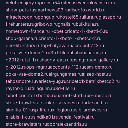
velotrenajery.ru
pronso54.ru
lenasever.ru
lovinskix.ru
show-pets.ru
smartnews03.ru
discofoxworld.ru
miraclecoon.ru
pongup.ru
hostel65.ru
liura.ru
glasspb.ru
firehunters.ru
gribowo.ru
gnalis.ru
bulkitula.ru
hometown-france.ru
1-xbeticricetc-1-xbetti-5.ru
shop-garena.ru
cricetc-1-xbetr-1-xbetcc-2.ru
one-life-story.ru
top-halyava.ru
accounts112.ru
poka-vse-doma-2.ru
3-d-file.ru
hahahaharms.ru
g2012.ru
tst-1.ru
shaggy-cat.ru
opsmgr.ru
ev-gallery.ru
g-2012.ru
ops-mgr.ru
accounts-112.ru
csm-demo.ru
poka-vse-doma2.ru
airgungames.ru
allseo-host.ru
tehosmotre.ru
varieta-yug.ru
cricetc1xbetr1xbetcc2.ru
raytor-d.ru
atillagunn.ru
3d-file.ru
1xbeticricetc1xbetti5.ru
uafoot-statti.ru
e-abis1c.ru
store-brawl-stars.ru
kts-services.ru
dark-sand.ru
sindika-01.ru
sp-life.ru
x-legion.ru
sib-archives.ru
e-abis-1-c.ru
sindika01.ru
venda-festival.ru
store-brawlstars.ru
dooraleksandria.ru