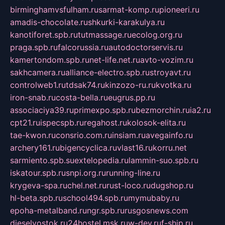
birminghamvsfulham.ru
sarmat-komp.ru
pioneeri.ru
amadis-chocolate.ru
shkurki-karakulya.ru
kanotiforet.spb.ru
tutmassage.ru
ecolog.org.ru
praga.spb.ru
falcorussia.ru
autodoctorservis.ru
kamertondom.spb.ru
net-life.net.ru
avto-vozim.ru
sakhcamera.ru
alliance-electro.spb.ru
stroyavt.ru
controlweb1.ru
tdsak74.ru
kinzozo-ru.ru
kvotka.ru
iron-snab.ru
costa-bella.ru
eugrus.pp.ru
associaciya39.ru
primexpo.spb.ru
bezmorchin.ru
ia2.ru
cpt21.ru
ispecspb.ru
regahost.ru
kolosok-elita.ru
tae-kwon.ru
consrio.com.ru
insiam.ru
avegainfo.ru
archery161.ru
bigencyclica.ru
vlast16.ru
korru.net
sarmiento.spb.su
extelopedia.ru
lammin-suo.spb.ru
iskatour.spb.ru
snpi.org.ru
running-line.ru
krygeva-spa.ru
chel.net.ru
rust-loco.ru
dugshop.ru
hl-beta.spb.ru
school494.spb.ru
mymubaby.ru
epoha-metalband.ru
ngr.spb.ru
rusgosnews.com
dieselvostok.ru
24hostel.msk.ru
w-dev.ru
f-ship.ru