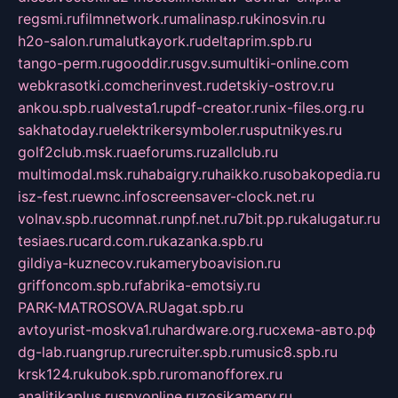
regsmi.ru
filmnetwork.ru
malinasp.ru
kinosvin.ru
h2o-salon.ru
malutkayork.ru
deltaprim.spb.ru
tango-perm.ru
gooddir.ru
sgv.su
multiki-online.com
webkrasotki.com
cherinvest.ru
detskiy-ostrov.ru
ankou.spb.ru
alvesta1.ru
pdf-creator.ru
nix-files.org.ru
sakhatoday.ru
elektrikersymboler.ru
sputnikyes.ru
golf2club.msk.ru
aeforums.ru
zallclub.ru
multimodal.msk.ru
habaigry.ru
haikko.ru
sobakopedia.ru
isz-fest.ru
ewnc.info
screensaver-clock.net.ru
volnav.spb.ru
comnat.ru
npf.net.ru
7bit.pp.ru
kalugatur.ru
tesiaes.ru
card.com.ru
kazanka.spb.ru
gildiya-kuznecov.ru
kameryboavision.ru
griffoncom.spb.ru
fabrika-emotsiy.ru
PARK-MATROSOVA.RU
agat.spb.ru
avtoyurist-moskva1.ru
hardware.org.ru
схема-авто.рф
dg-lab.ru
angrup.ru
recruiter.spb.ru
music8.spb.ru
krsk124.ru
kubok.spb.ru
romanofforex.ru
analitikaplus.ru
spyonline.ru
zosikamery.ru