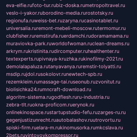
eva-elfie.ru
foto-tur.ru
biz-doska.ru
metropoltravel.ru
veslo-i-yakor.ru
borodino-media.ru
rostotsky.ru
regionufa.ru
weiss-bet.ru
zaryna.ru
casinotablet.ru
universalia.ru
remont-mebeli-moscow.ru
termomur.ru
clubfisher.ru
remstirufa.ru
erdamchi.ru
doramamama.ru
muraviovka-park.ru
worldofwoman.ru
clean-dreams.ru
arkrym.ru
kristinita.ru
dircomputer.ru
healthenter.ru
textexperts.ru
pivnaya-kruzhka.ru
kinofilmy-2021.ru
demolalapaluza.ru
tanyavanya.ru
remstir-tolyatti.ru
msdip.ru
jdol.ru
sokolovr.ru
newtech-spb.ru
rezemkleim.ru
massage-tai.ru
seonub.ru
zvonitut.ru
biolisichka24.ru
mncraft-download.ru
algoritm-sistema.ru
godflesh.ru
ru-industria.ru
zebra-tlt.ru
okna-proficom.ru
erynok.ru
onlinekinospace.ru
startupstudio-fefu.ru
zarges-ru.ru
gegenjustizunrecht.ru
autobalashov.ru
utrovortu.ru
spiski-firm.ru
elara-m.ru
kinomusorka.ru
mkcslava.ru
2bets.ru
vintovoykompressor.ru