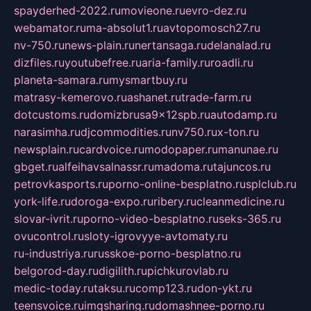
spayderhed-2022.ru
movieone.ru
evro-dez.ru
webamator.ru
ma-absolut1.ru
avtopomosch27.ru
nv-750.ru
news-plain.ru
nertansaga.ru
delanalad.ru
dizfiles.ru
youtubefree.ru
aria-family.ru
roadli.ru
planeta-samara.ru
mysmartbuy.ru
matrasy-kemerovo.ru
ashanet.ru
trade-farm.ru
dotcustoms.ru
domizbrusa9x12spb.ru
autodamp.ru
narasimha.ru
djcommodities.ru
nv750.ru
x-ton.ru
newsplain.ru
cardvoice.ru
modopaper.ru
manunae.ru
gbget.ru
alfeihavsalnassr.ru
madoma.ru
tajuncos.ru
petrovkasports.ru
porno-online-besplatno.ru
splclub.ru
york-life.ru
doroga-expo.ru
ribery.ru
cleanmedicine.ru
slovar-ivrit.ru
porno-video-besplatno.ru
seks-365.ru
ovucontrol.ru
sloty-igrovyye-avtomaty.ru
ru-industriya.ru
russkoe-porno-besplatno.ru
belgorod-day.ru
digilith.ru
pichkurovlab.ru
medic-today.ru
taksu.ru
comp123.ru
don-ykt.ru
teensvoice.ru
imgsharing.ru
domashnee-porno.ru