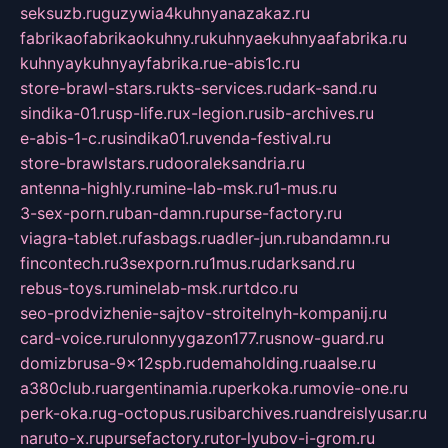
seksuzb.ru
guzywia4kuhnyanazakaz.ru
fabrikaofabrikaokuhny.ru
kuhnyaekuhnyaafabrika.ru
kuhnyaykuhnyayfabrika.ru
e-abis1c.ru
store-brawl-stars.ru
kts-services.ru
dark-sand.ru
sindika-01.ru
sp-life.ru
x-legion.ru
sib-archives.ru
e-abis-1-c.ru
sindika01.ru
venda-festival.ru
store-brawlstars.ru
dooraleksandria.ru
antenna-highly.ru
mine-lab-msk.ru
1-mus.ru
3-sex-porn.ru
ban-damn.ru
purse-factory.ru
viagra-tablet.ru
fasbags.ru
adler-jun.ru
bandamn.ru
fincontech.ru
3sexporn.ru
1mus.ru
darksand.ru
rebus-toys.ru
minelab-msk.ru
rtdco.ru
seo-prodvizhenie-sajtov-stroitelnyh-kompanij.ru
card-voice.ru
rulonnyygazon177.ru
snow-guard.ru
domizbrusa-9x12spb.ru
demaholding.ru
aalse.ru
a380club.ru
argentinamia.ru
perkoka.ru
movie-one.ru
perk-oka.ru
g-octopus.ru
sibarchives.ru
andreislyusar.ru
naruto-x.ru
pursefactory.ru
tor-lyubov-i-grom.ru