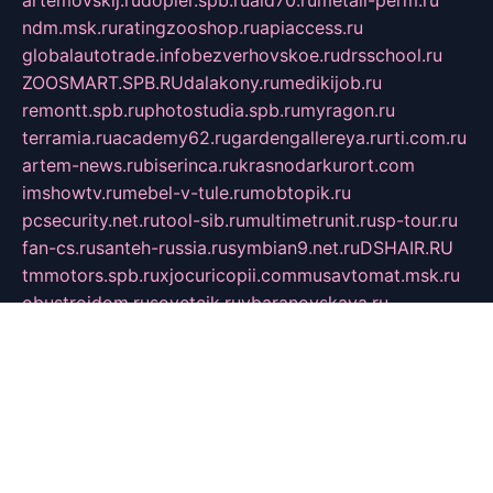
artemovskij.ru
dopler.spb.ru
aid70.ru
metall-perm.ru
ndm.msk.ru
ratingzooshop.ru
apiaccess.ru
globalautotrade.info
bezverhovskoe.ru
drsschool.ru
ZOOSMART.SPB.RU
dalakony.ru
medikijob.ru
remontt.spb.ru
photostudia.spb.ru
myragon.ru
terramia.ru
academy62.ru
gardengallereya.ru
rti.com.ru
artem-news.ru
biserinca.ru
krasnodarkurort.com
imshowtv.ru
mebel-v-tule.ru
mobtopik.ru
pcsecurity.net.ru
tool-sib.ru
multimetrunit.ru
sp-tour.ru
fan-cs.ru
santeh-russia.ru
symbian9.net.ru
DSHAIR.RU
tmmotors.spb.ru
xjocuricopii.com
musavtomat.msk.ru
obustrojdom.ru
sovetcik.ru
ybaranovskaya.ru
ppknews.ru
cult-alshei.ru
JAPANRUSSIA.RU
proekciyamebel.ru
imper-finans.ru
rim.org.ru
glamourai.ru
brassminus.ru
zabor-pro.ru
ftn.pp.ru
dorogoe58.ru
laimengpacker.ru
kuzova-zapchasti.ru
sageerp.ru
taxodrom.ru
dsrazvitie.ru
hardcity.net.ru
ratinghomegames.ru
topservice25.ru
gubernyan.ru