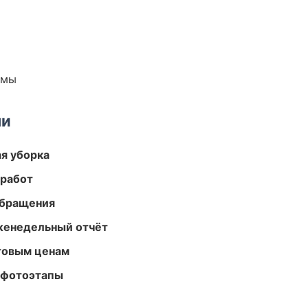
емы
ми
ая уборка
 работ
обращения
женедельный отчёт
птовым ценам
 фотоэтапы