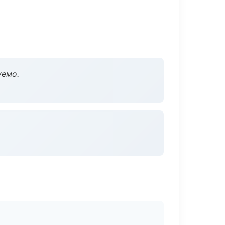
уемо.