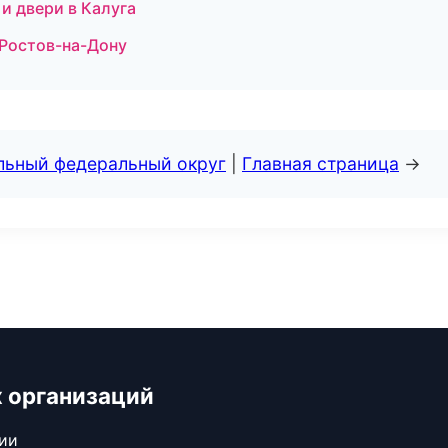
и двери в Калуга
 Ростов-на-Дону
альный федеральный округ
|
Главная страница
→
 организаций
сии