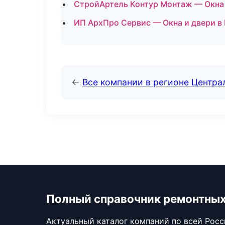
СтройАртель Контур Монтаж — Окна 
ИП АрхПро Сервис — Окна и двери в
←
Все компании в регионе Центр
Полный справочник ремонтных
Актуальный каталог компаний по всей Рос