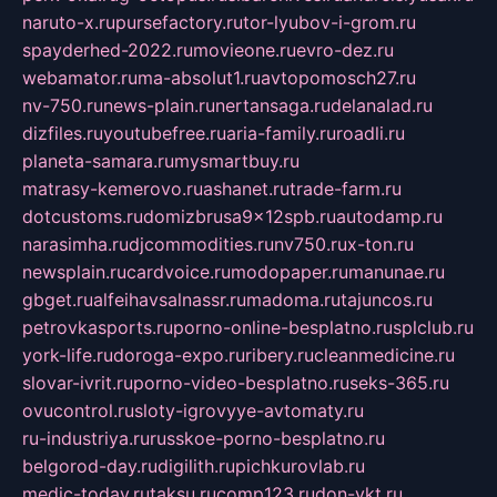
naruto-x.ru
pursefactory.ru
tor-lyubov-i-grom.ru
spayderhed-2022.ru
movieone.ru
evro-dez.ru
webamator.ru
ma-absolut1.ru
avtopomosch27.ru
nv-750.ru
news-plain.ru
nertansaga.ru
delanalad.ru
dizfiles.ru
youtubefree.ru
aria-family.ru
roadli.ru
planeta-samara.ru
mysmartbuy.ru
matrasy-kemerovo.ru
ashanet.ru
trade-farm.ru
dotcustoms.ru
domizbrusa9x12spb.ru
autodamp.ru
narasimha.ru
djcommodities.ru
nv750.ru
x-ton.ru
newsplain.ru
cardvoice.ru
modopaper.ru
manunae.ru
gbget.ru
alfeihavsalnassr.ru
madoma.ru
tajuncos.ru
petrovkasports.ru
porno-online-besplatno.ru
splclub.ru
york-life.ru
doroga-expo.ru
ribery.ru
cleanmedicine.ru
slovar-ivrit.ru
porno-video-besplatno.ru
seks-365.ru
ovucontrol.ru
sloty-igrovyye-avtomaty.ru
ru-industriya.ru
russkoe-porno-besplatno.ru
belgorod-day.ru
digilith.ru
pichkurovlab.ru
medic-today.ru
taksu.ru
comp123.ru
don-ykt.ru