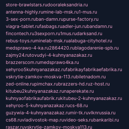
store-brawlstars.ru
dooraleksandria.ru
antenna-highly.ru
mine-lab-msk.ru
1-mus.ru
3-sex-porn.ru
ban-damn.ru
purse-factory.ru
viagra-tablet.ru
fasbags.ru
adler-jun.ru
bandamn.ru
fincontech.ru
3sexporn.ru
1mus.ru
darksand.ru
rebus-toys.ru
minelab-msk.ru
alabuga-cityhotel.ru
medsprawo-4-ka.ru
2864420.ru
blagodarenie-spb.ru
zajmy24.ru
tovudyi-4-kuhnyanazakaz.ru
brazzerscom.ru
medsprawo4ka.ru
xehyroo5kuhnyanazakaz.ru
fabrikayfabrikaefabrika.ru
vskrytie-zamkov-moskva-113.ru
biletnadom.ru
zed-online.ru
pimchax.ru
brazzers-hd.ru
z-host.ru
kitubeu2kuhnyanazakaz.ru
naperekate.ru
kuhnyaofabrikaufabrik.ru
kitubeu-2-kuhnyanazakaz.ru
xehyroo-5-kuhnyanazakaz.ru
cs-68.ru
guzywia-4-kuhnyanazakaz.ru
mir-tk.ru
vlknrussia.ru
cs68.ru
vladivostok-map.ru
video-seks.ru
bankaribi.ru
raszar.ru
vskrytie-zamkov-moskva113.ru