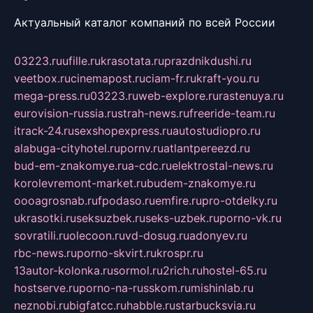
Актуальный каталог компаний по всей России
03223.ru
ufille.ru
krasotata.ru
prazdnikdushi.ru
veetbox.ru
cinemapost.ru
ciam-fr.ru
kraft-you.ru
mega-press.ru
03223.ru
web-explore.ru
rastenuya.ru
eurovision-russia.ru
strah-news.ru
freeride-team.ru
itrack-24.ru
sexshopexpress.ru
autostudiopro.ru
alabuga-cityhotel.ru
pornv.ru
atlantpereezd.ru
bud-em-znakomye.ru
a-cdc.ru
elektrostal-news.ru
korolevremont-market.ru
budem-znakomye.ru
oooagrosnab.ru
fpodaso.ru
emfire.ru
pro-otdelky.ru
ukrasotki.ru
seksuzbek.ru
seks-uzbek.ru
porno-vk.ru
sovratili.ru
olecoon.ru
vd-dosug.ru
adonyev.ru
rbc-news.ru
porno-skvirt.ru
krospr.ru
13autor-kolonka.ru
sormol.ru
2rich.ru
hostel-65.ru
hostserve.ru
porno-na-russkom.ru
mishinlab.ru
neznobi.ru
bigfatcc.ru
habble.ru
starbucksvia.ru