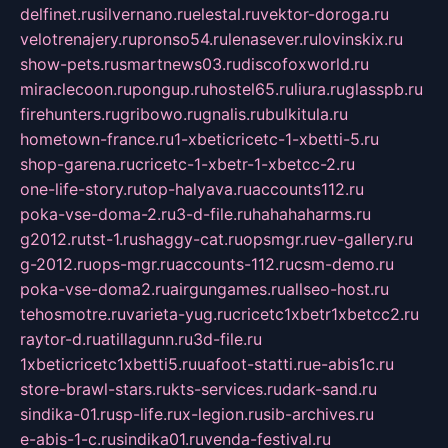
delfinet.ru
silvernano.ru
elestal.ru
vektor-doroga.ru
velotrenajery.ru
pronso54.ru
lenasever.ru
lovinskix.ru
show-pets.ru
smartnews03.ru
discofoxworld.ru
miraclecoon.ru
pongup.ru
hostel65.ru
liura.ru
glasspb.ru
firehunters.ru
gribowo.ru
gnalis.ru
bulkitula.ru
hometown-france.ru
1-xbeticricetc-1-xbetti-5.ru
shop-garena.ru
cricetc-1-xbetr-1-xbetcc-2.ru
one-life-story.ru
top-halyava.ru
accounts112.ru
poka-vse-doma-2.ru
3-d-file.ru
hahahaharms.ru
g2012.ru
tst-1.ru
shaggy-cat.ru
opsmgr.ru
ev-gallery.ru
g-2012.ru
ops-mgr.ru
accounts-112.ru
csm-demo.ru
poka-vse-doma2.ru
airgungames.ru
allseo-host.ru
tehosmotre.ru
varieta-yug.ru
cricetc1xbetr1xbetcc2.ru
raytor-d.ru
atillagunn.ru
3d-file.ru
1xbeticricetc1xbetti5.ru
uafoot-statti.ru
e-abis1c.ru
store-brawl-stars.ru
kts-services.ru
dark-sand.ru
sindika-01.ru
sp-life.ru
x-legion.ru
sib-archives.ru
e-abis-1-c.ru
sindika01.ru
venda-festival.ru