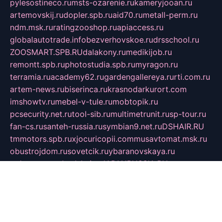
pylesostineco.ru
msts-ozarenie.ru
kameryjooan.ru
artemovskij.ru
dopler.spb.ru
aid70.ru
metall-perm.ru
ndm.msk.ru
ratingzooshop.ru
apiaccess.ru
globalautotrade.info
bezverhovskoe.ru
drsschool.ru
ZOOSMART.SPB.RU
dalakony.ru
medikijob.ru
remontt.spb.ru
photostudia.spb.ru
myragon.ru
terramia.ru
academy62.ru
gardengallereya.ru
rti.com.ru
artem-news.ru
biserinca.ru
krasnodarkurort.com
imshowtv.ru
mebel-v-tule.ru
mobtopik.ru
pcsecurity.net.ru
tool-sib.ru
multimetrunit.ru
sp-tour.ru
fan-cs.ru
santeh-russia.ru
symbian9.net.ru
DSHAIR.RU
tmmotors.spb.ru
xjocuricopii.com
musavtomat.msk.ru
obustrojdom.ru
sovetcik.ru
ybaranovskaya.ru
ppknews.ru
cult-alshei.ru
JAPANRUSSIA.RU
proekciyamebel.ru
imper-finans.ru
rim.org.ru
glamourai.ru
brassminus.ru
zabor-pro.ru
ftn.pp.ru
dorogoe58.ru
laimengpacker.ru
kuzova-zapchasti.ru
sageerp.ru
taxodrom.ru
dsrazvitie.ru
hardcity.net.ru