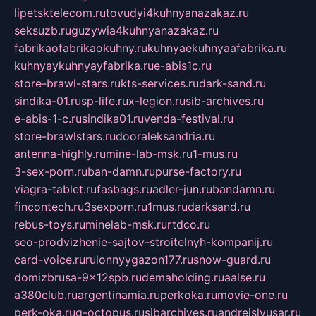
lipetsktelecom.ru
tovudyi4kuhnyanazakaz.ru
seksuzb.ru
guzywia4kuhnyanazakaz.ru
fabrikaofabrikaokuhny.ru
kuhnyaekuhnyaafabrika.ru
kuhnyaykuhnyayfabrika.ru
e-abis1c.ru
store-brawl-stars.ru
kts-services.ru
dark-sand.ru
sindika-01.ru
sp-life.ru
x-legion.ru
sib-archives.ru
e-abis-1-c.ru
sindika01.ru
venda-festival.ru
store-brawlstars.ru
dooraleksandria.ru
antenna-highly.ru
mine-lab-msk.ru
1-mus.ru
3-sex-porn.ru
ban-damn.ru
purse-factory.ru
viagra-tablet.ru
fasbags.ru
adler-jun.ru
bandamn.ru
fincontech.ru
3sexporn.ru
1mus.ru
darksand.ru
rebus-toys.ru
minelab-msk.ru
rtdco.ru
seo-prodvizhenie-sajtov-stroitelnyh-kompanij.ru
card-voice.ru
rulonnyygazon177.ru
snow-guard.ru
domizbrusa-9x12spb.ru
demaholding.ru
aalse.ru
a380club.ru
argentinamia.ru
perkoka.ru
movie-one.ru
perk-oka.ru
g-octopus.ru
sibarchives.ru
andreislyusar.ru