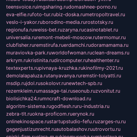
teensvoice.ru
imgsharing.ru
domashnee-porno.ru
eva-elfie.ru
foto-tur.ru
biz-doska.ru
metropoltravel.ru
veslo-i-yakor.ru
borodino-media.ru
rostotsky.ru
regionufa.ru
weiss-bet.ru
zaryna.ru
casinotablet.ru
universalia.ru
remont-mebeli-moscow.ru
termomur.ru
clubfisher.ru
remstirufa.ru
erdamchi.ru
doramamama.ru
muraviovka-park.ru
worldofwoman.ru
clean-dreams.ru
arkrym.ru
kristinita.ru
dircomputer.ru
healthenter.ru
textexperts.ru
pivnaya-kruzhka.ru
kinofilmy-2021.ru
demolalapaluza.ru
tanyavanya.ru
remstir-tolyatti.ru
msdip.ru
jdol.ru
sokolovr.ru
newtech-spb.ru
rezemkleim.ru
massage-tai.ru
seonub.ru
zvonitut.ru
biolisichka24.ru
mncraft-download.ru
algoritm-sistema.ru
godflesh.ru
ru-industria.ru
zebra-tlt.ru
okna-proficom.ru
erynok.ru
onlinekinospace.ru
startupstudio-fefu.ru
zarges-ru.ru
gegenjustizunrecht.ru
autobalashov.ru
utrovortu.ru
spiski-firm.ru
elara-m.ru
kinomusorka.ru
mkcslava.ru