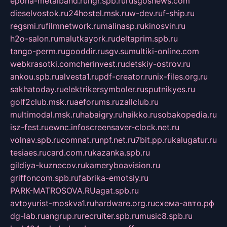
epoha-metalband.ru
ngr.spb.ru
rusgosnews.com
dieselvostok.ru
24hostel.msk.ru
w-dev.ru
f-ship.ru
regsmi.ru
filmnetwork.ru
malinasp.ru
kinosvin.ru
h2o-salon.ru
malutkayork.ru
deltaprim.spb.ru
tango-perm.ru
gooddir.ru
sgv.su
multiki-online.com
webkrasotki.com
cherinvest.ru
detskiy-ostrov.ru
ankou.spb.ru
alvesta1.ru
pdf-creator.ru
nix-files.org.ru
sakhatoday.ru
elektrikersymboler.ru
sputnikyes.ru
golf2club.msk.ru
aeforums.ru
zallclub.ru
multimodal.msk.ru
habaigry.ru
haikko.ru
sobakopedia.ru
isz-fest.ru
ewnc.info
screensaver-clock.net.ru
volnav.spb.ru
comnat.ru
npf.net.ru
7bit.pp.ru
kalugatur.ru
tesiaes.ru
card.com.ru
kazanka.spb.ru
gildiya-kuznecov.ru
kameryboavision.ru
griffoncom.spb.ru
fabrika-emotsiy.ru
PARK-MATROSOVA.RU
agat.spb.ru
avtoyurist-moskva1.ru
hardware.org.ru
схема-авто.рф
dg-lab.ru
angrup.ru
recruiter.spb.ru
music8.spb.ru