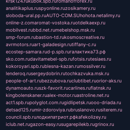
krsk124.ru
kubok.spb.ru
romanofforex.ru
analitikaplus.ru
spyonline.ru
zosikamery.ru
sloboda-ural.pp.ru
AUTO-COM.SU
hohota.net
alimy.ru
online-z.com
aromat-vostoka.ru
otdelkaexp.ru
mobilvest.ru
bbd.net.ru
mebelshop.msk.ru
smp-forum.ru
bastion-td.ru
kosmoscreative.ru
avrmotors.ru
art-galadesign.ru
tiffany-c.ru
ecostep-samara.ru
d-p.spb.ru
галактика73.рф
sko.com.ru
davitamebel-spb.ru
fotsis.ru
tesiaes.ru
kokoroyari.spb.ru
blesna-kazan.ru
mossilver.ru
lenderoq.ru
sergeydobrin.ru
tochkazvuka.msk.ru
people-of-art.ru
bezzubova.ru
clubtibet.ru
orior-aks.ru
dynamoauto.ru
szk-favorit.ru
carlines.ru
flatnsk.ru
kingbolenskaner.ru
alex-motor.ru
astroline.net.ru
act1.spb.ru
polyglot.com.ru
gidlipetsk.ru
ooo-driada.ru
detsad125.ru
mir-zdoroviya.ru
bruslanovo.ru
siterem.ru
council.spb.ru
лодкипатриот.рф
kafekolizey.ru
iclub.net.ru
gazon-easy.ru
sugarepilekb.ru
grinox.ru