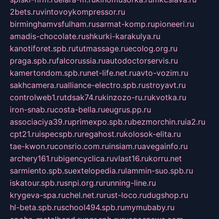
2bets.ru
vintovoykompressor.ru
birminghamvsfulham.ru
sarmat-komp.ru
pioneeri.ru
amadis-chocolate.ru
shkurki-karakulya.ru
kanotiforet.spb.ru
tutmassage.ru
ecolog.org.ru
praga.spb.ru
falcorussia.ru
autodoctorservis.ru
kamertondom.spb.ru
net-life.net.ru
avto-vozim.ru
sakhcamera.ru
alliance-electro.spb.ru
stroyavt.ru
controlweb1.ru
tdsak74.ru
kinzozo-ru.ru
kvotka.ru
iron-snab.ru
costa-bella.ru
eugrus.pp.ru
associaciya39.ru
primexpo.spb.ru
bezmorchin.ru
ia2.ru
cpt21.ru
ispecspb.ru
regahost.ru
kolosok-elita.ru
tae-kwon.ru
consrio.com.ru
insiam.ru
avegainfo.ru
archery161.ru
bigencyclica.ru
vlast16.ru
korru.net
sarmiento.spb.su
extelopedia.ru
lammin-suo.spb.ru
iskatour.spb.ru
snpi.org.ru
running-line.ru
krygeva-spa.ru
chel.net.ru
rust-loco.ru
dugshop.ru
hl-beta.spb.ru
school494.spb.ru
mymubaby.ru